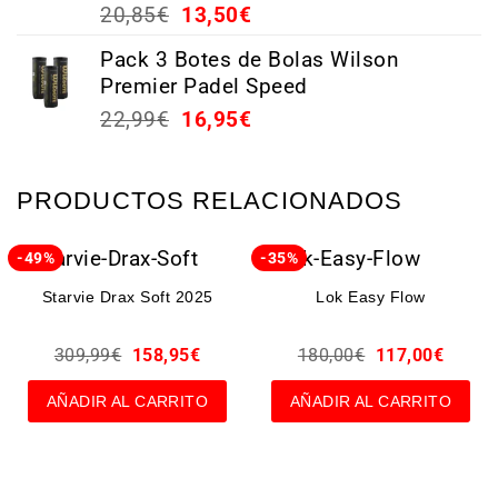
Valorado
20,85
€
13,50
€
con
4.44
de 5
Pack 3 Botes de Bolas Wilson
Premier Padel Speed
22,99
€
16,95
€
PRODUCTOS RELACIONADOS
-49%
-35%
Starvie Drax Soft 2025
Lok Easy Flow
309,99
€
158,95
€
180,00
€
117,00
€
AÑADIR AL CARRITO
AÑADIR AL CARRITO