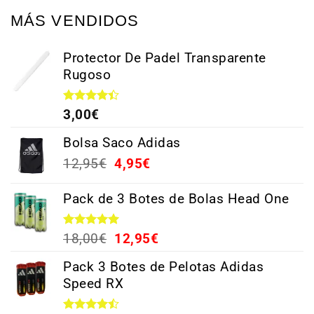
MÁS VENDIDOS
Protector De Padel Transparente
Rugoso
Valorado
3,00
€
con
4.38
de 5
Bolsa Saco Adidas
12,95
€
4,95
€
Pack de 3 Botes de Bolas Head One
Valorado
18,00
€
12,95
€
con
5.00
de 5
Pack 3 Botes de Pelotas Adidas
Speed RX