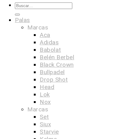
Palas
Marcas
Aca
Adidas
Babolat
Belén Berbel
Black Crown
Bullpadel
Drop Shot
Head
Lok
Nox
Marcas
Set
Siux
Starvie