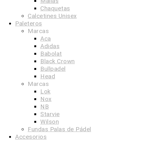
Mallas
Chaquetas
Calcetines Unisex
Paleteros
Marcas
Aca
Adidas
Babolat
Black Crown
Bullpadel
Head
Marcas
Lok
Nox
NB
Starvie
Wilson
Fundas Palas de Pádel
Accesorios