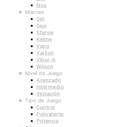
Nox
Marcas
Set
Siux
Starvie
Kelme
Vairo
Varlion
Vibor-A
Wilson
Nivel de Juego
Avanzado
Intermedio
Iniciación
Tipo de Juego
Control
Polivalente
Potencia