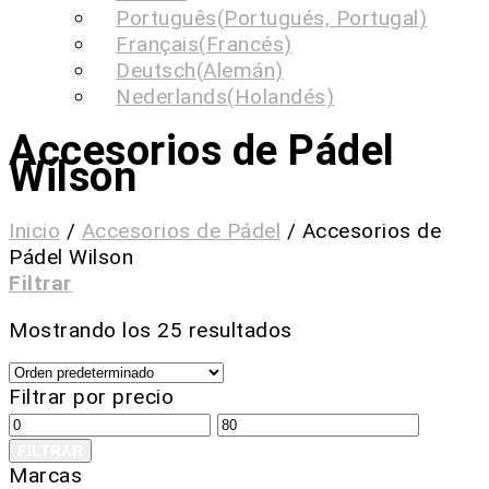
Português
(
Portugués, Portugal
)
Français
(
Francés
)
Deutsch
(
Alemán
)
Nederlands
(
Holandés
)
Accesorios de Pádel
Wilson
Inicio
/
Accesorios de Pádel
/
Accesorios de
Pádel Wilson
Filtrar
Mostrando los 25 resultados
Filtrar por precio
FILTRAR
Marcas