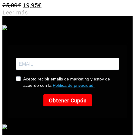
25,00
€
19,95
€
Leer más