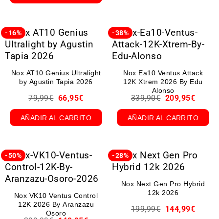
-16%
-38%
Nox AT10 Genius Ultralight
Nox Ea10 Ventus Attack
by Agustin Tapia 2026
12K Xtrem 2026 By Edu
Alonso
79,99
€
66,95
€
339,90
€
209,95
€
AÑADIR AL CARRITO
AÑADIR AL CARRITO
-50%
-28%
Nox Next Gen Pro Hybrid
12k 2026
Nox VK10 Ventus Control
12K 2026 By Aranzazu
199,99
€
144,99
€
Osoro