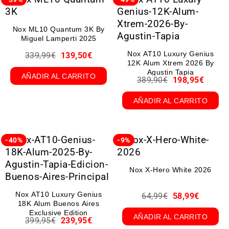
Nox ML10 Quantum 3K By
Miguel Lamperti 2025
Nox AT10 Luxury Genius
339,99
€
139,50
€
12K Alum Xtrem 2026 By
Agustin Tapia
AÑADIR AL CARRITO
389,90
€
198,95
€
AÑADIR AL CARRITO
-40%
-9%
Nox X-Hero White 2026
Nox AT10 Luxury Genius
64,99
€
58,99
€
18K Alum Buenos Aires
Exclusive Edition
AÑADIR AL CARRITO
399,95
€
239,95
€