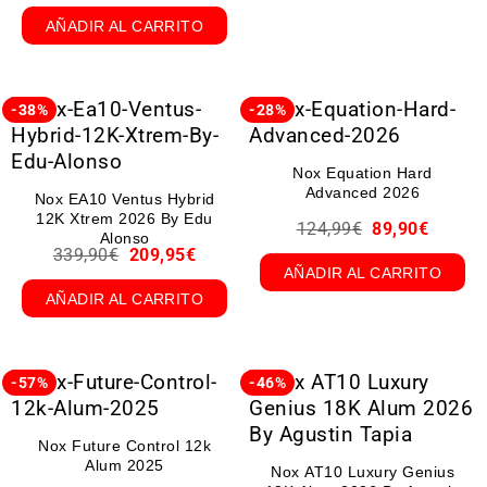
AÑADIR AL CARRITO
-38%
-28%
Nox Equation Hard
Advanced 2026
Nox EA10 Ventus Hybrid
12K Xtrem 2026 By Edu
124,99
€
89,90
€
Alonso
339,90
€
209,95
€
AÑADIR AL CARRITO
AÑADIR AL CARRITO
-57%
-46%
Nox Future Control 12k
Alum 2025
Nox AT10 Luxury Genius