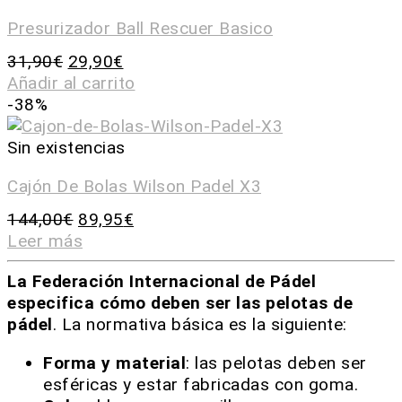
Presurizador Ball Rescuer Basico
31,90
€
29,90
€
Añadir al carrito
-38%
Sin existencias
Cajón De Bolas Wilson Padel X3
144,00
€
89,95
€
Leer más
La Federación Internacional de Pádel
especifica cómo deben ser las pelotas de
pádel
. La normativa básica es la siguiente:
Forma y material
: las pelotas deben ser
esféricas y estar fabricadas con goma.