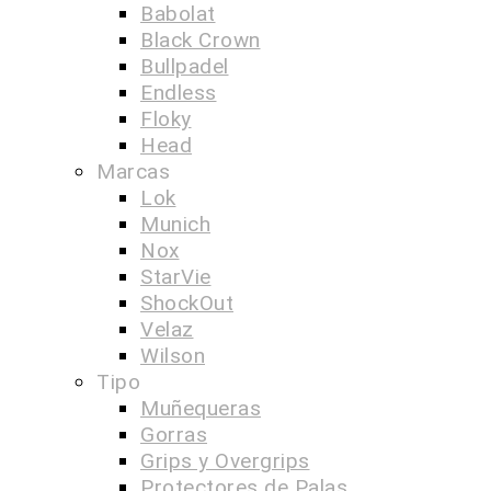
Babolat
Black Crown
Bullpadel
Endless
Floky
Head
Marcas
Lok
Munich
Nox
StarVie
ShockOut
Velaz
Wilson
Tipo
Muñequeras
Gorras
Grips y Overgrips
Protectores de Palas