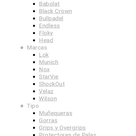
Babolat
Black Crown
Bullpadel
Endless
Floky
Head
Marcas
Lok
Munich
Nox
StarVie
ShockOut
Velaz
Wilson
Tipo
Muñequeras
Gorras
Grips y Overgrips
Protectores de Palas