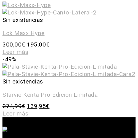
Sin existencias
Lok Maxx Hype
300,00
€
195,00
€
Leer más
-49%
Sin existencias
Starvie Kenta Pro Edicion Limitada
274,99
€
139,95
€
Leer más