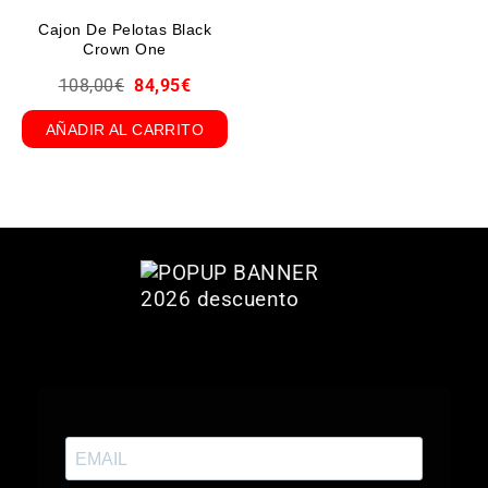
Cajon De Pelotas Black
Crown One
108,00
€
84,95
€
AÑADIR AL CARRITO