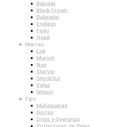
Babolat
Black Crown
Bullpadel
Endless
Floky
Head
Marcas
Lok
Munich
Nox
StarVie
ShockOut
Velaz
Wilson
Tipo
Muñequeras
Gorras
Grips y Overgrips
Protectores de Palas