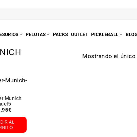
ESORIOS
PELOTAS
PACKS
OUTLET
PICKLEBALL
BLO
NICH
Mostrando el único 
er Munich
adel5
,95
€
DIR AL
RRITO