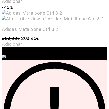
Adicionar
-45%
Adidas Metalbone Ctrl 3.2
380,00
€
208,95
€
Adicionar