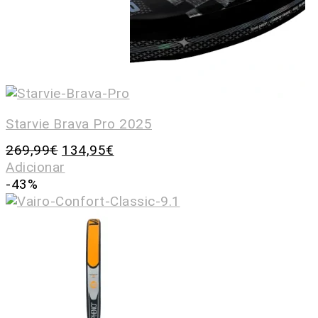
Starvie Brava Pro 2025
269,99
€
134,95
€
Adicionar
-43%