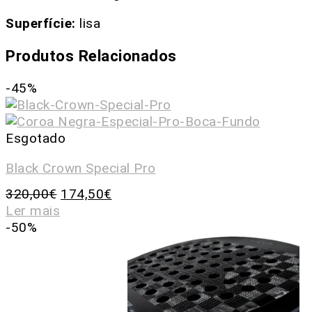
Superfície:
lisa
Produtos Relacionados
-45%
Esgotado
Black Crown Special Pro
320,00
€
174,50
€
Ler mais
-50%