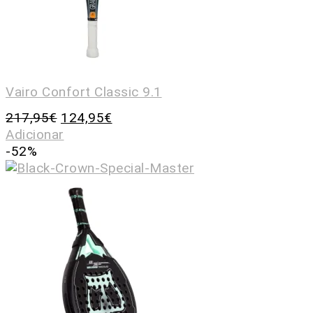
Vairo Confort Classic 9.1
217,95
€
124,95
€
Adicionar
-52%