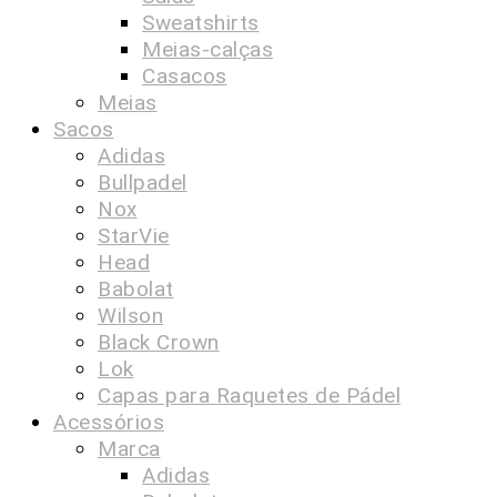
Sweatshirts
Meias-calças
Casacos
Meias
Sacos
Adidas
Bullpadel
Nox
StarVie
Head
Babolat
Wilson
Black Crown
Lok
Capas para Raquetes de Pádel
Acessórios
Marca
Adidas