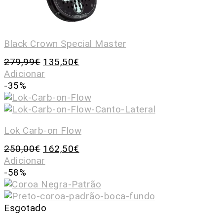
Black Crown Special Master
279,99
€
135,50
€
Adicionar
-35%
Lok Carb-on Flow
250,00
€
162,50
€
Adicionar
-58%
Esgotado