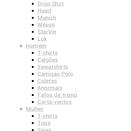
Drop Shot
Head
Munich
Wilson
StarVie
Lok
Homem
T-shirts
Calções
Sweatshirts
Camisas Pólo
Coletes
Anormais
Fatos de treino
Corta-ventos
Mulher
T-shirts
Tops
Saias