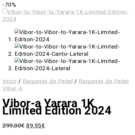
-70%
Início
/
Raquetes de Padel
/
Raquetes de Padel
Vibor-A
Vibor-a Yarara 1K
Limited Edition 2024
299,00
€
89,95
€