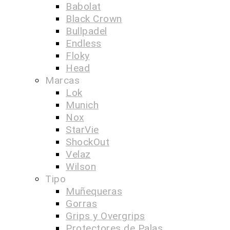
Babolat
Black Crown
Bullpadel
Endless
Floky
Head
Marcas
Lok
Munich
Nox
StarVie
ShockOut
Velaz
Wilson
Tipo
Muñequeras
Gorras
Grips y Overgrips
Protectores de Palas