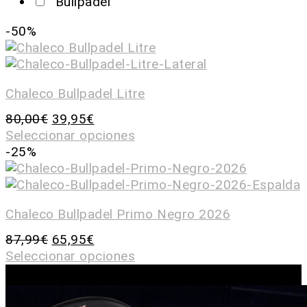
Bullpadel
-50%
Chaleco Bullpadel Litre
80,00
€
39,95
€
Seleccionar opciones
-25%
Chaleco Bullpadel Primo Negro 2026
87,99
€
65,95
€
Seleccionar opciones