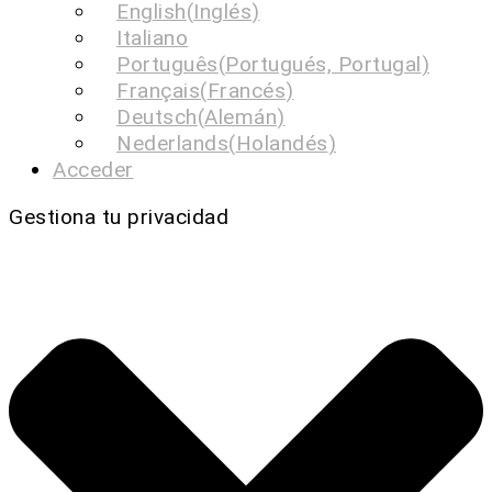
English
(
Inglés
)
Italiano
Português
(
Portugués, Portugal
)
Français
(
Francés
)
Deutsch
(
Alemán
)
Nederlands
(
Holandés
)
Acceder
Gestiona tu privacidad