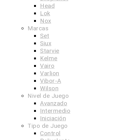
Head
Lok
Nox
Marcas
Set
Siux
Starvie
Kelme
Vairo
Varlion
Vibor-A
Wilson
Nivel de Juego
Avanzado
Intermedio
Iniciación
Tipo de Juego
Control