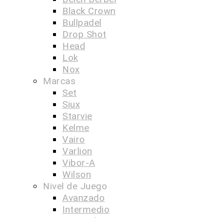
Black Crown
Bullpadel
Drop Shot
Head
Lok
Nox
Marcas
Set
Siux
Starvie
Kelme
Vairo
Varlion
Vibor-A
Wilson
Nivel de Juego
Avanzado
Intermedio