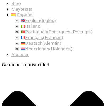
Blog
Mayorista
Español
English
(
Inglés
)
Italiano
Português
(
Portugués, Portugal
)
Français
(
Francés
)
Deutsch
(
Alemán
)
Nederlands
(
Holandés
)
Acceder
Gestiona tu privacidad