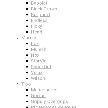
Babolat
Black Crown
Bullpadel
Endless
Floky
Head
Marcas
Lok
Munich
Nox
StarVie
ShockOut
Velaz
Wilson
Tipo
Muñequeras
Gorras
Grips y Overgrips
Protectores de Palas