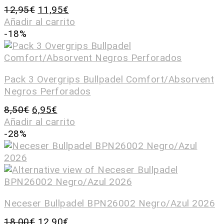
12,95
€
11,95
€
Añadir al carrito
-18%
Pack 3 Overgrips Bullpadel Comfort/Absorvent
Negros Perforados
8,50
€
6,95
€
Añadir al carrito
-28%
Neceser Bullpadel BPN26002 Negro/Azul 2026
18,00
€
12,90
€