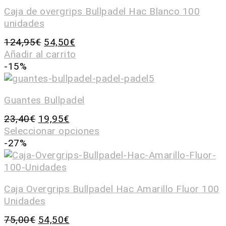
Caja de overgrips Bullpadel Hac Blanco 100
unidades
124,95
€
54,50
€
Añadir al carrito
-15%
Guantes Bullpadel
23,40
€
19,95
€
Seleccionar opciones
-27%
Caja Overgrips Bullpadel Hac Amarillo Fluor 100
Unidades
75,00
€
54,50
€