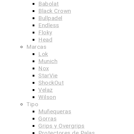
Babolat
Black Crown
Bullpadel
Endless
Floky
Head
Marcas
Lok
Munich
Nox
StarVie
ShockOut
Velaz
Wilson
Tipo
Muñequeras
Gorras
Grips y Overgrips
Protectores de Palas