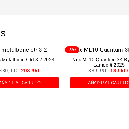
OS
-59%
 Metalbone Ctrl 3.2 2023
Nox ML10 Quantum 3K By
Lamperti 2025
380,00
€
208,95
€
339,99
€
139,50
AÑADIR AL CARRITO
AÑADIR AL CARRIT