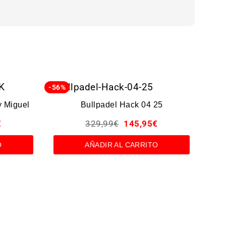
-56%
-35%
 Miguel
Bullpadel Hack 04 25
€
329,99
€
145,95
€
O
AÑADIR AL CARRITO