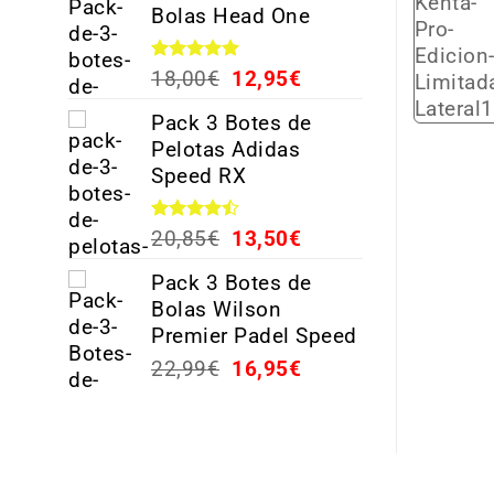
Bolas Head One
Valorado
18,00
€
12,95
€
con
5.00
de 5
Pack 3 Botes de
Pelotas Adidas
Speed RX
Valorado
20,85
€
13,50
€
con
4.44
de 5
Pack 3 Botes de
Bolas Wilson
Premier Padel Speed
22,99
€
16,95
€