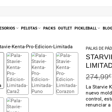
ESORIOS
PELOTAS
PACKS
OUTLET
PICKLEBALL
BLO
PALAS DE PÁ
STARVI
LIMITA
274,99
€
La Starvie 
nuevo molde
control, es
renunciar a