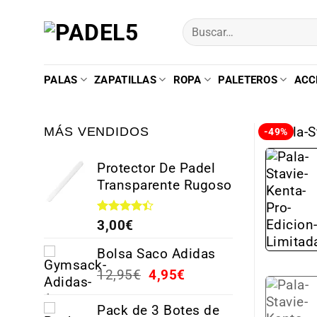
PALAS
ZAPATILLAS
ROPA
PALETEROS
ACC
MÁS VENDIDOS
-49%
Protector De Padel
Transparente Rugoso
Valorado
3,00
€
con
4.38
de 5
Bolsa Saco Adidas
12,95
€
4,95
€
Pack de 3 Botes de