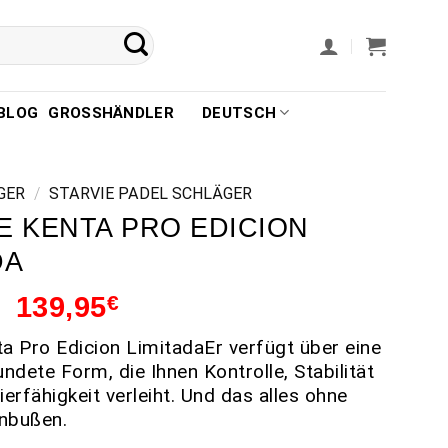
BLOG
GROSSHÄNDLER
DEUTSCH
GER
/
STARVIE PADEL SCHLÄGER
E KENTA PRO EDICION
DA
139,95
€
ta Pro Edicion LimitadaEr verfügt über eine
ndete Form, die Ihnen Kontrolle, Stabilität
erfähigkeit verleiht. Und das alles ohne
inbußen.