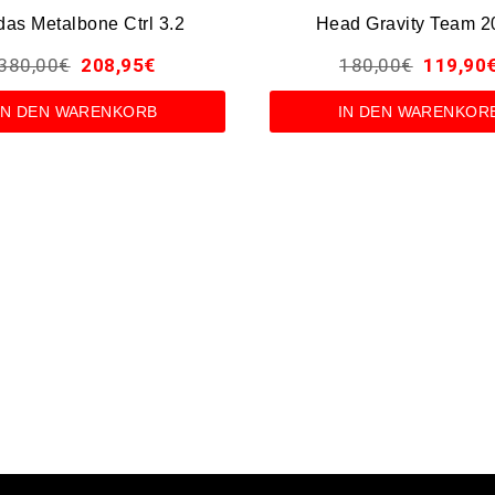
das Metalbone Ctrl 3.2
Head Gravity Team 2
380,00
€
208,95
€
180,00
€
119,90
IN DEN WARENKORB
IN DEN WARENKOR