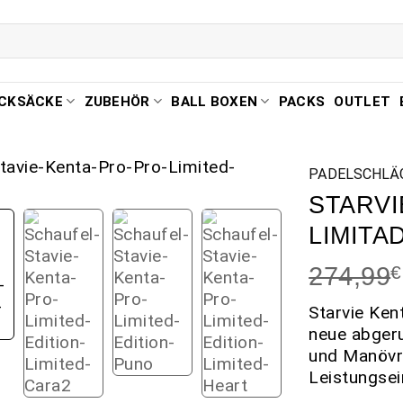
CKSÄCKE
ZUBEHÖR
BALL BOXEN
PACKS
OUTLET
PADELSCHLÄ
STARVI
LIMITA
274,99
€
Starvie Ken
neue abgeru
und Manövri
Leistungse