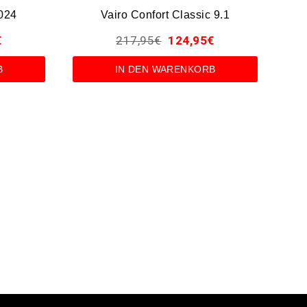
024
Vairo Confort Classic 9.1
€
217,95
€
124,95
€
B
IN DEN WARENKORB