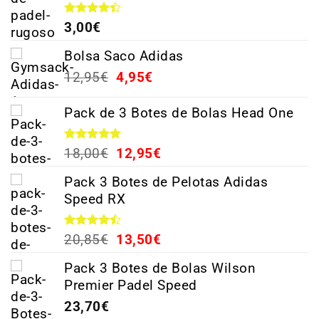
Valorado
3,00
€
con
4.38
de 5
Bolsa Saco Adidas
12,95
€
4,95
€
Pack de 3 Botes de Bolas Head One
Valorado
18,00
€
12,95
€
con
5.00
de 5
Pack 3 Botes de Pelotas Adidas
Speed RX
Valorado
20,85
€
13,50
€
con
4.44
de 5
Pack 3 Botes de Bolas Wilson
Premier Padel Speed
23,70
€