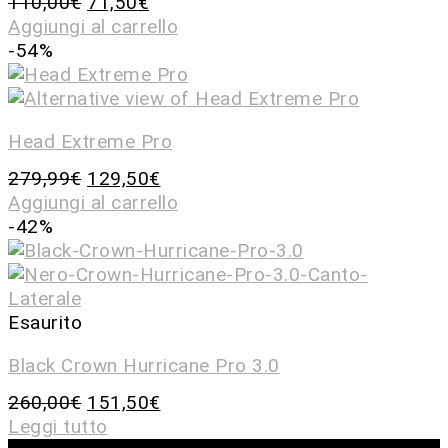
110,00
€
71,50
€
Aggiungi al carrello
-54%
Head Extreme Pro
279,99
€
129,50
€
Aggiungi al carrello
-42%
Esaurito
Black Crown Hurricane Pro 3.0
260,00
€
151,50
€
Leggi tutto