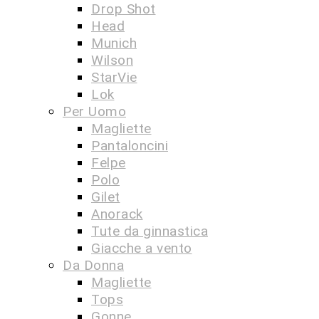
Drop Shot
Head
Munich
Wilson
StarVie
Lok
Per Uomo
Magliette
Pantaloncini
Felpe
Polo
Gilet
Anorack
Tute da ginnastica
Giacche a vento
Da Donna
Magliette
Tops
Gonne