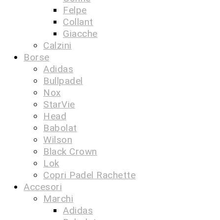
Felpe
Collant
Giacche
Calzini
Borse
Adidas
Bullpadel
Nox
StarVie
Head
Babolat
Wilson
Black Crown
Lok
Copri Padel Rachette
Accesori
Marchi
Adidas