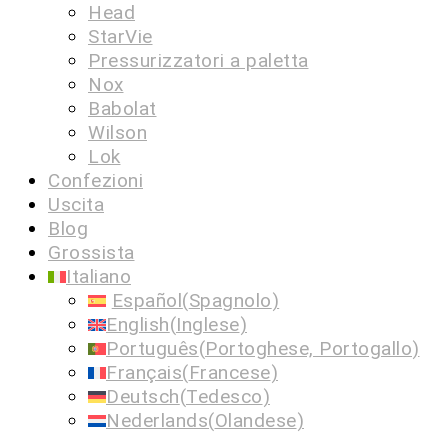
Head
StarVie
Pressurizzatori a paletta
Nox
Babolat
Wilson
Lok
Confezioni
Uscita
Blog
Grossista
Italiano
Español
(
Spagnolo
)
English
(
Inglese
)
Português
(
Portoghese, Portogallo
)
Français
(
Francese
)
Deutsch
(
Tedesco
)
Nederlands
(
Olandese
)