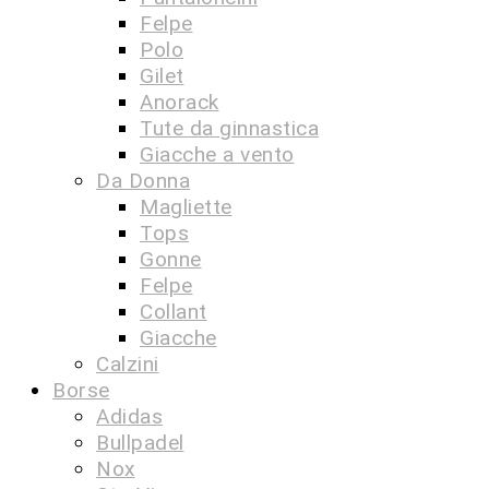
Felpe
Polo
Gilet
Anorack
Tute da ginnastica
Giacche a vento
Da Donna
Magliette
Tops
Gonne
Felpe
Collant
Giacche
Calzini
Borse
Adidas
Bullpadel
Nox