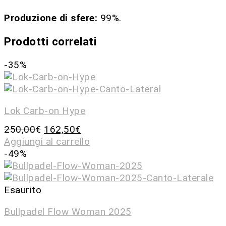
Produzione di sfere:
99%.
Prodotti correlati
-35%
Lok Carb-on Hype
250,00
€
162,50
€
Aggiungi al carrello
-49%
Esaurito
Bullpadel Flow Woman 2025