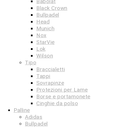
Babolat
Black Crown
Bullpadel
Head
Munich
Nox
StarVie
Lok
Wilson
Tipo
Braccialetti
Tappi
Sovrapinze
Protezioni per Lame
Borse e portamonete
Cinghie da polso
Palline
Adidas
Bullpadel