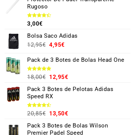
Rugoso
Valorado
3,00
€
con
4.38
de 5
Bolsa Saco Adidas
12,95
€
4,95
€
Pack de 3 Botes de Bolas Head One
Valorado
18,00
€
12,95
€
con
5.00
de 5
Pack 3 Botes de Pelotas Adidas
Speed RX
Valorado
20,85
€
13,50
€
con
4.44
de 5
Pack 3 Botes de Bolas Wilson
Premier Padel Speed