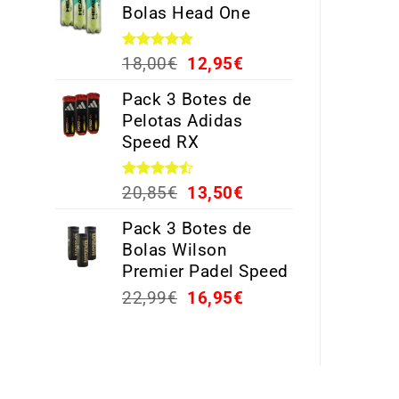
Bolas Head One
Valorado
18,00
€
12,95
€
con
5.00
de 5
Pack 3 Botes de
Pelotas Adidas
Speed RX
Valorado
20,85
€
13,50
€
con
4.44
de 5
Pack 3 Botes de
Bolas Wilson
Premier Padel Speed
22,99
€
16,95
€