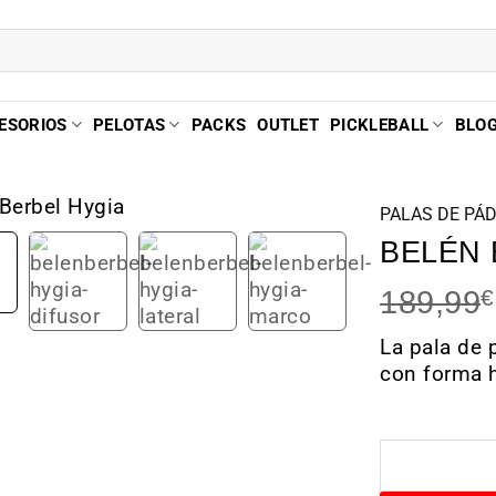
ESORIOS
PELOTAS
PACKS
OUTLET
PICKLEBALL
BLO
PALAS DE PÁ
BELÉN 
189,99
€
La pala de 
con forma h
Hay existenci