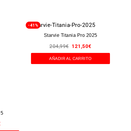
-41%
-35%
Starvie Titania Pro 2025
204,99
€
121,50
€
AÑADIR AL CARRITO
25
€