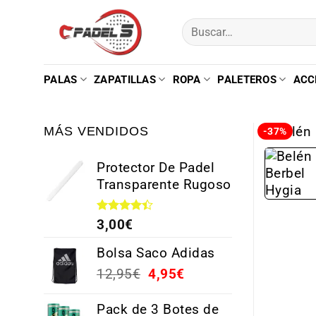
PALAS
ZAPATILLAS
ROPA
PALETEROS
ACC
MÁS VENDIDOS
-37%
Protector De Padel
Transparente Rugoso
Valorado
3,00
€
con
4.38
de 5
Bolsa Saco Adidas
12,95
€
4,95
€
Pack de 3 Botes de