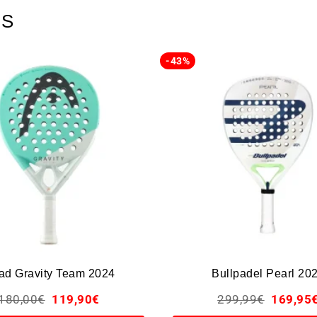
OS
-43%
ad Gravity Team 2024
Bullpadel Pearl 20
180,00
€
119,90
€
299,99
€
169,95