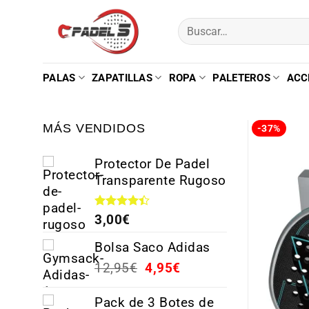
PALAS
ZAPATILLAS
ROPA
PALETEROS
ACC
MÁS VENDIDOS
-37%
Protector De Padel
Transparente Rugoso
Valorado
3,00
€
con
4.38
de 5
Bolsa Saco Adidas
12,95
€
4,95
€
Pack de 3 Botes de