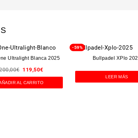
OS
-59%
ne Ultralight Blanca 2025
Bullpadel XPlo 20
200,00
€
119,50
€
LEER MÁS
AÑADIR AL CARRITO