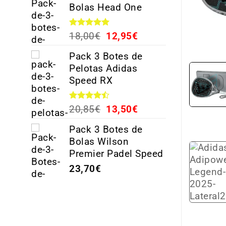
Bolas Head One
Valorado
18,00
€
12,95
€
con
5.00
de 5
Pack 3 Botes de
Pelotas Adidas
Speed RX
Valorado
20,85
€
13,50
€
con
4.44
de 5
Pack 3 Botes de
Bolas Wilson
Premier Padel Speed
23,70
€