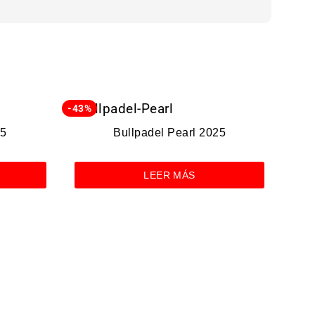
-43%
-35%
25
Bullpadel Pearl 2025
LEER MÁS