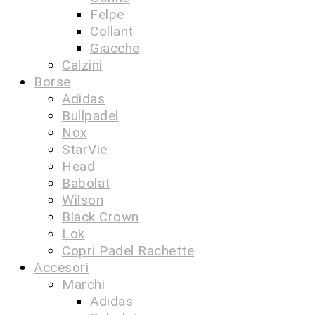
Felpe
Collant
Giacche
Calzini
Borse
Adidas
Bullpadel
Nox
StarVie
Head
Babolat
Wilson
Black Crown
Lok
Copri Padel Rachette
Accesori
Marchi
Adidas