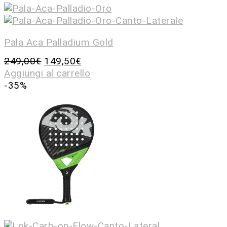
Pala Aca Palladium Gold
249,00
€
149,50
€
Aggiungi al carrello
-35%