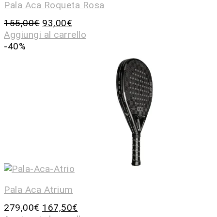
Pala Aca Roqueta Rosa
155,00
€
93,00
€
Aggiungi al carrello
-40%
Pala Aca Atrium
279,00
€
167,50
€