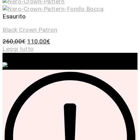
Esaurito
Black Crown Patron
260,00
€
110,00
€
Leggi tutto