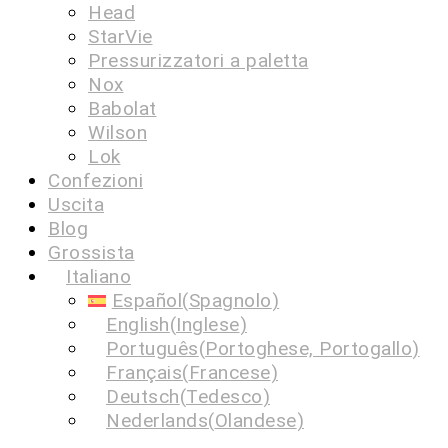
Head
StarVie
Pressurizzatori a paletta
Nox
Babolat
Wilson
Lok
Confezioni
Uscita
Blog
Grossista
Italiano
Español
(
Spagnolo
)
English
(
Inglese
)
Português
(
Portoghese, Portogallo
)
Français
(
Francese
)
Deutsch
(
Tedesco
)
Nederlands
(
Olandese
)