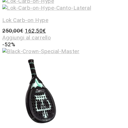
Lok Carb-on Hype
250,00
€
162,50
€
Aggiungi al carrello
-52%