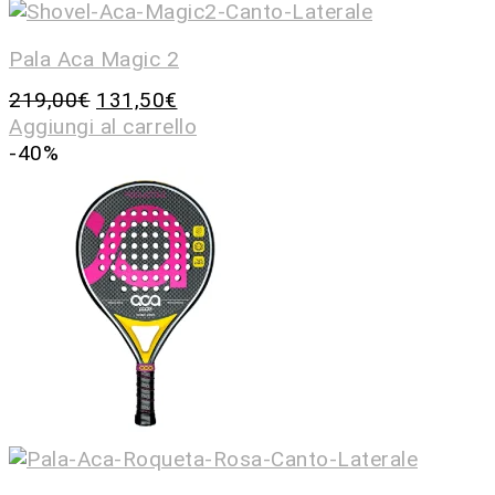
Pala Aca Magic 2
219,00
€
131,50
€
Aggiungi al carrello
-40%