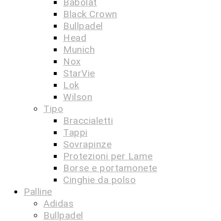
Babolat
Black Crown
Bullpadel
Head
Munich
Nox
StarVie
Lok
Wilson
Tipo
Braccialetti
Tappi
Sovrapinze
Protezioni per Lame
Borse e portamonete
Cinghie da polso
Palline
Adidas
Bullpadel