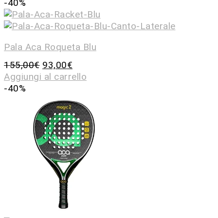
-40%
Pala Aca Roqueta Blu
155,00
€
93,00
€
Aggiungi al carrello
-40%