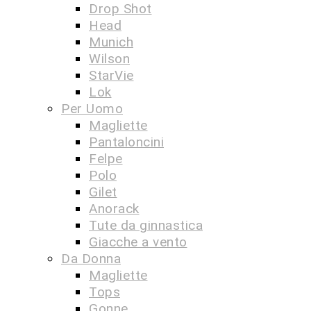
Drop Shot
Head
Munich
Wilson
StarVie
Lok
Per Uomo
Magliette
Pantaloncini
Felpe
Polo
Gilet
Anorack
Tute da ginnastica
Giacche a vento
Da Donna
Magliette
Tops
Gonne