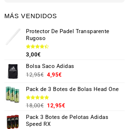
MÁS VENDIDOS
Protector De Padel Transparente
Rugoso
Valorado
3,00
€
con
4.38
de 5
Bolsa Saco Adidas
12,95
€
4,95
€
Pack de 3 Botes de Bolas Head One
Valorado
18,00
€
12,95
€
con
5.00
de 5
Pack 3 Botes de Pelotas Adidas
Speed RX