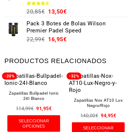
Valorado
20,85
€
13,50
€
con
4.44
de 5
Pack 3 Botes de Bolas Wilson
Premier Padel Speed
22,99
€
16,95
€
PRODUCTOS RELACIONADOS
-20%
-32%
Zapatillas Bullpadel Ionic
24I Blanco
Zapatillas Nox AT10 Lux
Negro/Rojo
114,99
€
91,95
€
140,00
€
94,95
€
SELECCIONAR
OPCIONES
SELECCIONAR