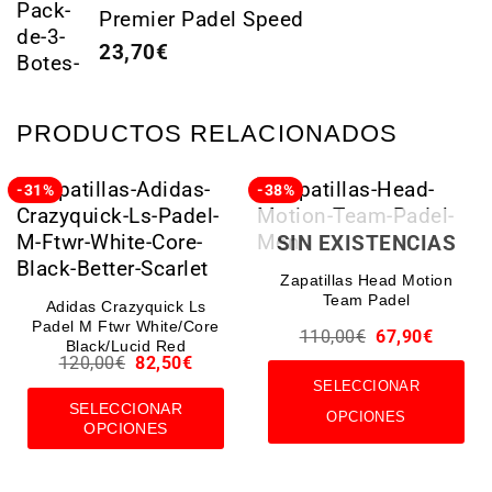
Premier Padel Speed
23,70
€
PRODUCTOS RELACIONADOS
-31%
-38%
SIN EXISTENCIAS
Zapatillas Head Motion
Team Padel
Adidas Crazyquick Ls
Padel M Ftwr White/Core
110,00
€
67,90
€
Black/Lucid Red
120,00
€
82,50
€
SELECCIONAR
SELECCIONAR
OPCIONES
OPCIONES