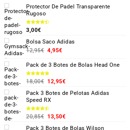
Protector De Padel Transparente
Rugoso
Valorado
3,00
€
con
4.38
de 5
Bolsa Saco Adidas
12,95
€
4,95
€
Pack de 3 Botes de Bolas Head One
Valorado
18,00
€
12,95
€
con
5.00
de 5
Pack 3 Botes de Pelotas Adidas
Speed RX
Valorado
20,85
€
13,50
€
con
4.44
de 5
Pack 3 Botes de Bolas Wilson