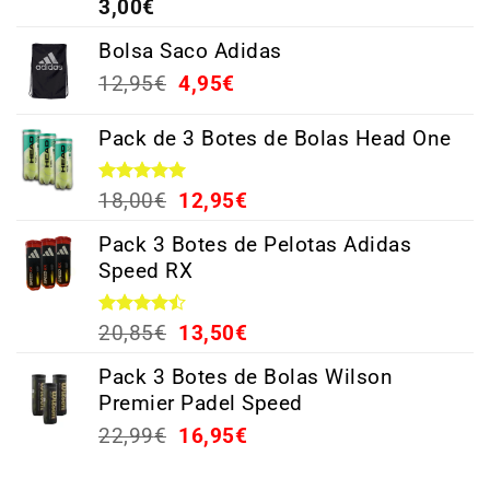
Valorado
3,00
€
con
4.38
de 5
Bolsa Saco Adidas
12,95
€
4,95
€
Pack de 3 Botes de Bolas Head One
Valorado
18,00
€
12,95
€
con
5.00
de 5
Pack 3 Botes de Pelotas Adidas
Speed RX
Valorado
20,85
€
13,50
€
con
4.44
de 5
Pack 3 Botes de Bolas Wilson
Premier Padel Speed
22,99
€
16,95
€