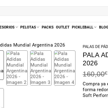
ESORIOS
PELOTAS
PACKS
OUTLET
PICKLEBALL
BLO
PALAS DE PÁ
PALA A
2026
160,00
€
Compra ya e
forma redon
Soft Perfo
Hay existenci