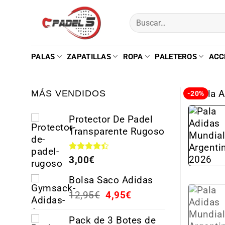
PALAS
ZAPATILLAS
ROPA
PALETEROS
ACC
MÁS VENDIDOS
-20%
Protector De Padel
Transparente Rugoso
Valorado
3,00
€
con
4.38
de 5
Bolsa Saco Adidas
12,95
€
4,95
€
Pack de 3 Botes de