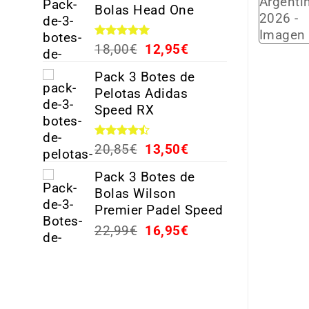
Bolas Head One
Valorado
18,00
€
12,95
€
con
5.00
de 5
Pack 3 Botes de
Pelotas Adidas
Speed RX
Valorado
20,85
€
13,50
€
con
4.44
de 5
Pack 3 Botes de
Bolas Wilson
Premier Padel Speed
22,99
€
16,95
€