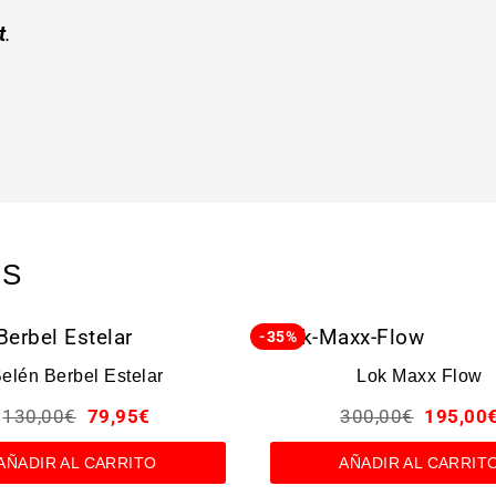
t
.
OS
-35%
elén Berbel Estelar
Lok Maxx Flow
130,00
€
79,95
€
300,00
€
195,00
AÑADIR AL CARRITO
AÑADIR AL CARRIT