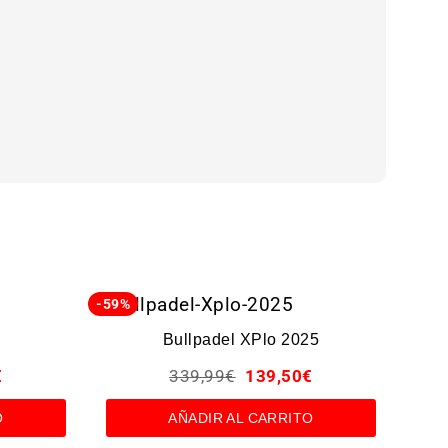
-59%
-52%
Bullpadel XPlo 2025
€
339,99
€
139,50
€
O
AÑADIR AL CARRITO