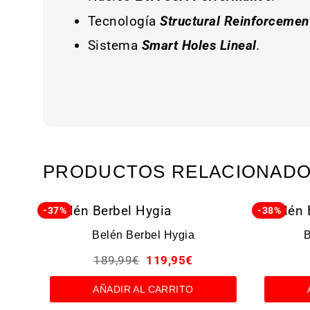
Tecnología
Structural Reinforcemen
Sistema
Smart Holes Lineal
.
PRODUCTOS RELACIONAD
-37%
-38%
Belén Berbel Hygia
B
189,99
€
119,95
€
AÑADIR AL CARRITO