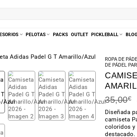
ESORIOS
PELOTAS
PACKS
OUTLET
PICKLEBALL
BLO
ROPA DE PÁD
DE PÁDEL PA
CAMISE
AMARIL
35,00
€
Diseñada pa
camiseta Pa
coloridos y
destacado.