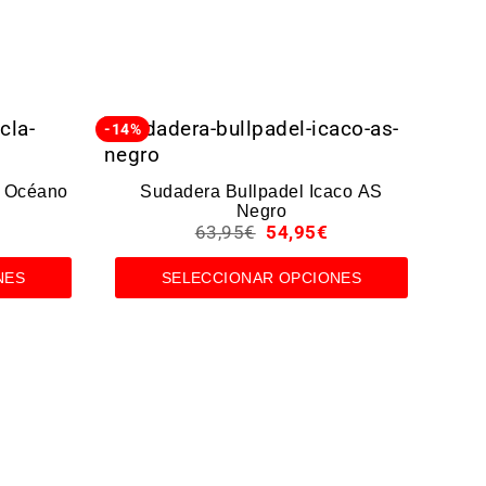
-14%
-10%
a Océano
Sudadera Bullpadel Icaco AS
Negro
63,95
€
54,95
€
NES
SELECCIONAR OPCIONES