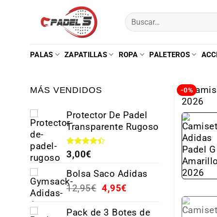
PALAS
ZAPATILLAS
ROPA
PALETEROS
ACC
MÁS VENDIDOS
-0%
Protector De Padel
Transparente Rugoso
Valorado
3,00
€
con
4.38
de 5
Bolsa Saco Adidas
12,95
€
4,95
€
Pack de 3 Botes de