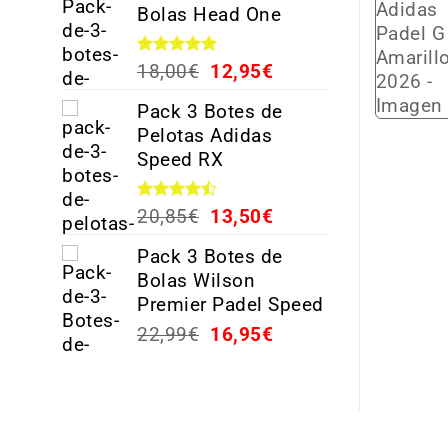
Bolas Head One
Valorado
18,00
€
12,95
€
con
5.00
de 5
Pack 3 Botes de
Pelotas Adidas
Speed RX
Valorado
20,85
€
13,50
€
con
4.44
de 5
Pack 3 Botes de
Bolas Wilson
Premier Padel Speed
22,99
€
16,95
€