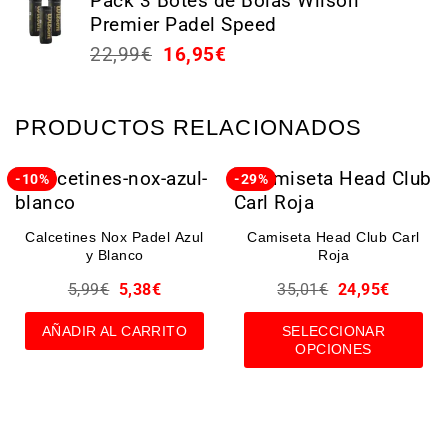
Pack 3 Botes de Bolas Wilson
Premier Padel Speed
22,99
€
16,95
€
PRODUCTOS RELACIONADOS
-10%
-29%
Calcetines Nox Padel Azul
Camiseta Head Club Carl
y Blanco
Roja
5,99
€
5,38
€
35,01
€
24,95
€
AÑADIR AL CARRITO
SELECCIONAR
OPCIONES