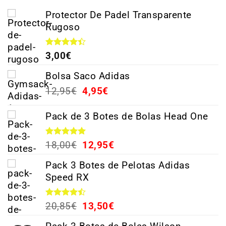
Protector De Padel Transparente
Rugoso
Valorado
3,00
€
con
4.38
de 5
Bolsa Saco Adidas
12,95
€
4,95
€
Pack de 3 Botes de Bolas Head One
Valorado
18,00
€
12,95
€
con
5.00
de 5
Pack 3 Botes de Pelotas Adidas
Speed RX
Valorado
20,85
€
13,50
€
con
4.44
de 5