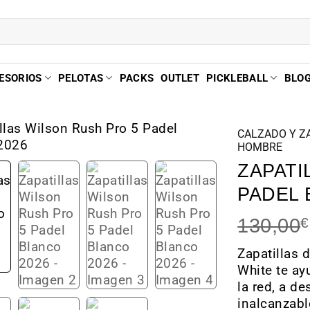
ESORIOS
PELOTAS
PACKS
OUTLET
PICKLEBALL
BLO
CALZADO Y Z
HOMBRE
ZAPATI
PADEL 
130,00
€
Zapatillas 
White te ay
la red, a de
inalcanzabl