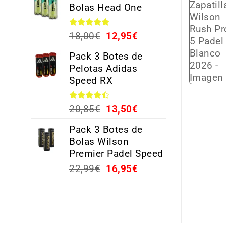
Bolas Head One
Valorado
18,00
€
12,95
€
con
5.00
de 5
Pack 3 Botes de
Pelotas Adidas
Speed RX
Valorado
20,85
€
13,50
€
con
4.44
de 5
Pack 3 Botes de
Bolas Wilson
Premier Padel Speed
22,99
€
16,95
€