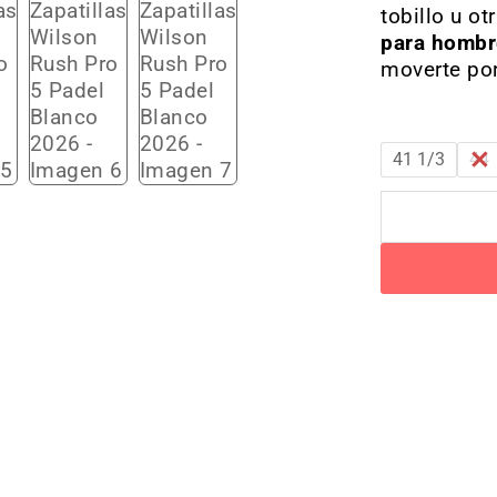
tobillo u o
para hombr
moverte por
41 1/3
44