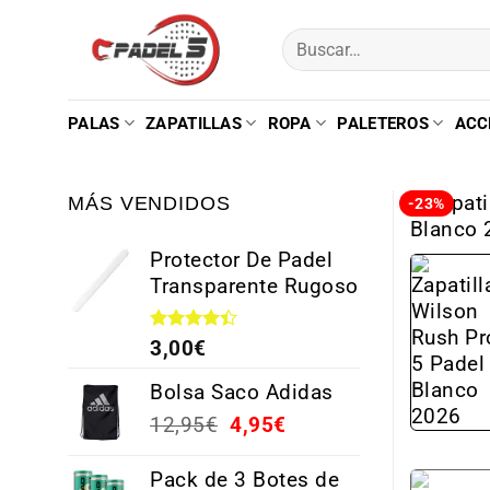
PALAS
ZAPATILLAS
ROPA
PALETEROS
ACC
MÁS VENDIDOS
-23%
Protector De Padel
Transparente Rugoso
Valorado
3,00
€
con
4.38
de 5
Bolsa Saco Adidas
12,95
€
4,95
€
Pack de 3 Botes de