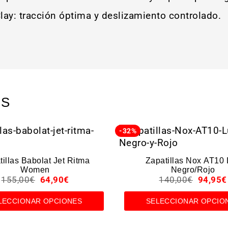
lay: tracción óptima y deslizamiento controlado.
OS
-32%
tillas Babolat Jet Ritma
Zapatillas Nox AT10 
Women
Negro/Rojo
155,00
€
64,90
€
140,00
€
94,95
€
LECCIONAR OPCIONES
SELECCIONAR OPCIO