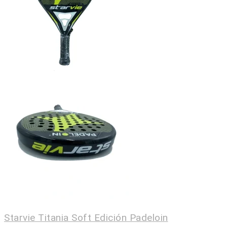
Starvie Titania Soft Edición Padeloin