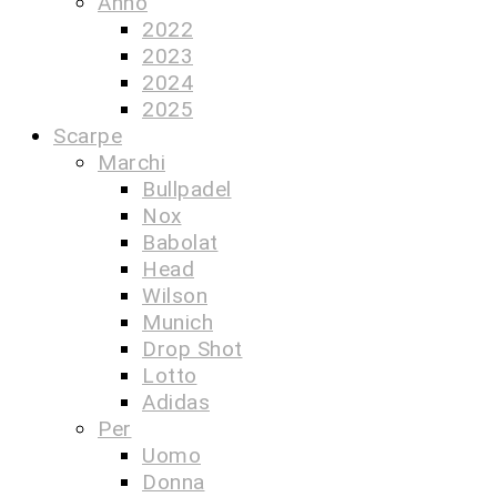
Anno
2022
2023
2024
2025
Scarpe
Marchi
Bullpadel
Nox
Babolat
Head
Wilson
Munich
Drop Shot
Lotto
Adidas
Per
Uomo
Donna