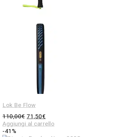
Lok Be Flow
110,00
€
71,50
€
Aggiungi al carrello
-41%