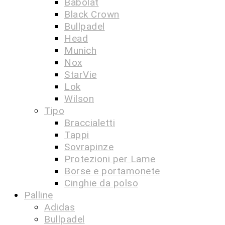
Babolat
Black Crown
Bullpadel
Head
Munich
Nox
StarVie
Lok
Wilson
Tipo
Braccialetti
Tappi
Sovrapinze
Protezioni per Lame
Borse e portamonete
Cinghie da polso
Palline
Adidas
Bullpadel