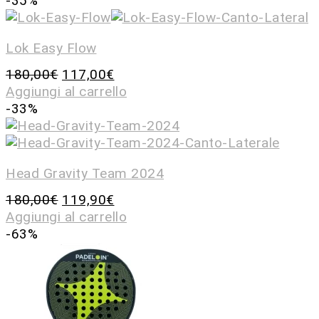
-35%
Lok Easy Flow
180,00
€
117,00
€
Aggiungi al carrello
-33%
Head Gravity Team 2024
180,00
€
119,90
€
Aggiungi al carrello
-63%