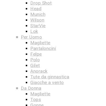
Drop Shot
Head
Munich
Wilson
StarVie
Lok
Per Uomo
Magliette
Pantaloncini
Felpe
Polo
Gilet
Anorack
Tute da ginnastica
Giacche a vento
Da Donna
Magliette
Tops
Gonne