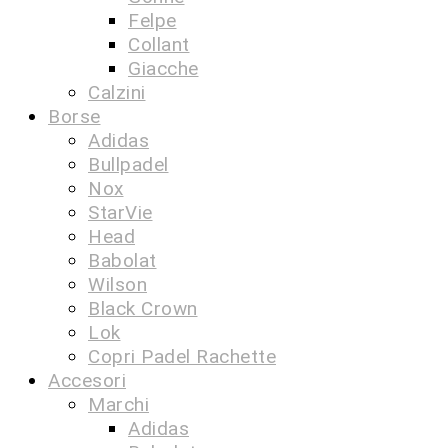
Felpe
Collant
Giacche
Calzini
Borse
Adidas
Bullpadel
Nox
StarVie
Head
Babolat
Wilson
Black Crown
Lok
Copri Padel Rachette
Accesori
Marchi
Adidas