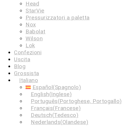
Head
StarVie
Pressurizzatori a paletta
Nox
Babolat
Wilson
Lok
Confezioni
Uscita
Blog
Grossista
Italiano
Español
(
Spagnolo
)
English
(
Inglese
)
Português
(
Portoghese, Portogallo
)
Français
(
Francese
)
Deutsch
(
Tedesco
)
Nederlands
(
Olandese
)