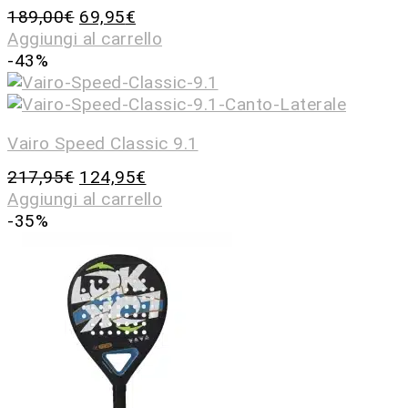
189,00
€
69,95
€
Aggiungi al carrello
-43%
Vairo Speed Classic 9.1
217,95
€
124,95
€
Aggiungi al carrello
-35%