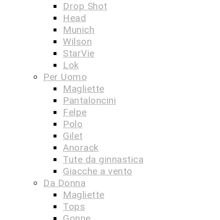
Drop Shot
Head
Munich
Wilson
StarVie
Lok
Per Uomo
Magliette
Pantaloncini
Felpe
Polo
Gilet
Anorack
Tute da ginnastica
Giacche a vento
Da Donna
Magliette
Tops
Gonne