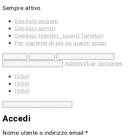
Sempre attivo
Gestisci opzioni
Gestisci servizi
Gestisci {vendor_count} fornitori
Per saperne di più su questi scopi
ACEPTAR
DENEGAR
ADMINISTRAR OPCIONES
Administrar opciones
GUARDAR PREFERENCIAS
{title}
{title}
{title}
GESTIONAR CONSENTIMIENTO
Accedi
Nome utente o indirizzo email
*