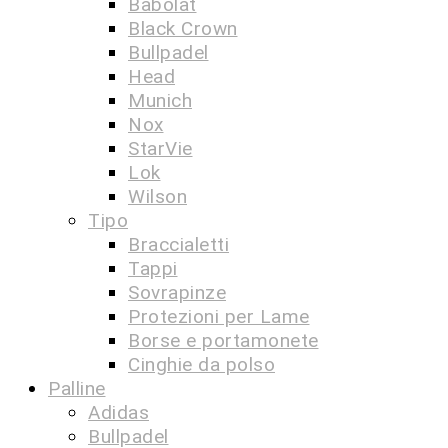
Babolat
Black Crown
Bullpadel
Head
Munich
Nox
StarVie
Lok
Wilson
Tipo
Braccialetti
Tappi
Sovrapinze
Protezioni per Lame
Borse e portamonete
Cinghie da polso
Palline
Adidas
Bullpadel