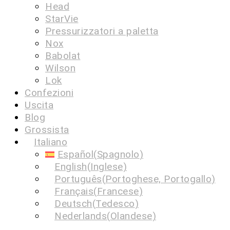
Head
StarVie
Pressurizzatori a paletta
Nox
Babolat
Wilson
Lok
Confezioni
Uscita
Blog
Grossista
Italiano
Español
(
Spagnolo
)
English
(
Inglese
)
Português
(
Portoghese, Portogallo
)
Français
(
Francese
)
Deutsch
(
Tedesco
)
Nederlands
(
Olandese
)