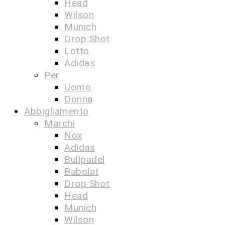
Head
Wilson
Munich
Drop Shot
Lotto
Adidas
Per
Uomo
Donna
Abbigliamento
Marchi
Nox
Adidas
Bullpadel
Babolat
Drop Shot
Head
Munich
Wilson