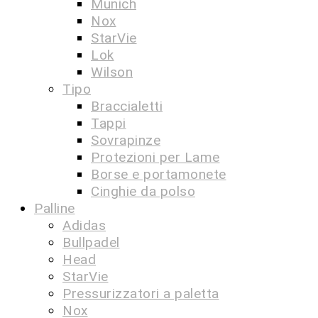
Munich
Nox
StarVie
Lok
Wilson
Tipo
Braccialetti
Tappi
Sovrapinze
Protezioni per Lame
Borse e portamonete
Cinghie da polso
Palline
Adidas
Bullpadel
Head
StarVie
Pressurizzatori a paletta
Nox