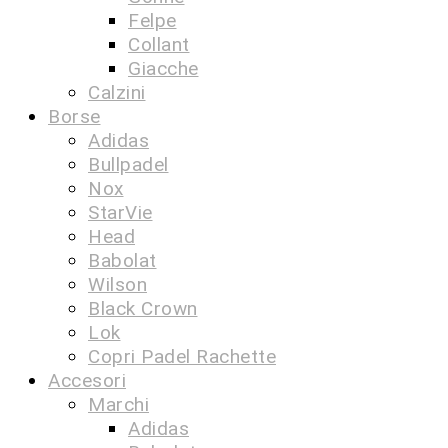
Felpe
Collant
Giacche
Calzini
Borse
Adidas
Bullpadel
Nox
StarVie
Head
Babolat
Wilson
Black Crown
Lok
Copri Padel Rachette
Accesori
Marchi
Adidas