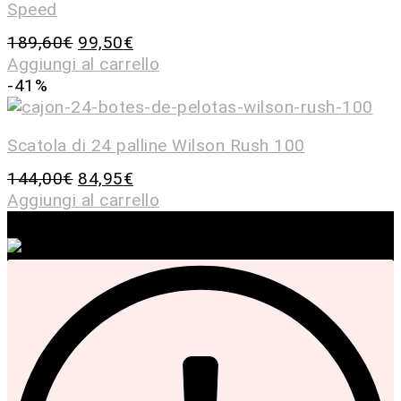
Speed
189,60
€
99,50
€
Aggiungi al carrello
-41%
Scatola di 24 palline Wilson Rush 100
144,00
€
84,95
€
Aggiungi al carrello