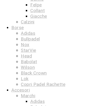
Felpe
Collant
Giacche
Calzini
Borse
Adidas
Bullpadel
Nox
StarVie
Head
Babolat
Wilson
Black Crown
Lok
Copri Padel Rachette
Accesori
Marchi
Adidas