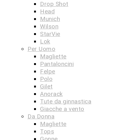
Drop Shot
Head
Munich
Wilson
StarVie
Lok
Per Uomo
Magliette
Pantaloncini
Felpe
Polo
Gilet
Anorack
Tute da ginnastica
Giacche a vento
Da Donna
Magliette
Tops
Gonne