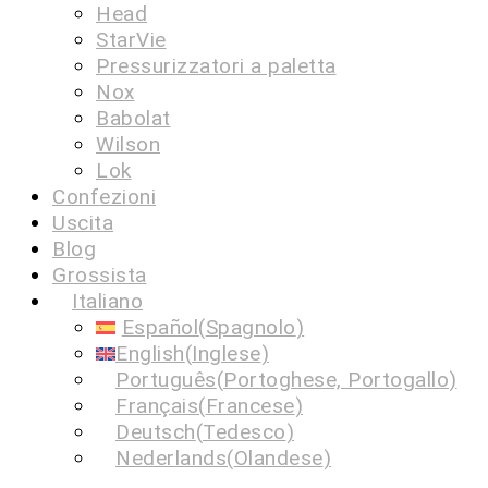
Head
StarVie
Pressurizzatori a paletta
Nox
Babolat
Wilson
Lok
Confezioni
Uscita
Blog
Grossista
Italiano
Español
(
Spagnolo
)
English
(
Inglese
)
Português
(
Portoghese, Portogallo
)
Français
(
Francese
)
Deutsch
(
Tedesco
)
Nederlands
(
Olandese
)