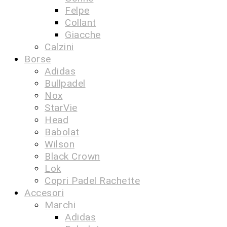
Felpe
Collant
Giacche
Calzini
Borse
Adidas
Bullpadel
Nox
StarVie
Head
Babolat
Wilson
Black Crown
Lok
Copri Padel Rachette
Accesori
Marchi
Adidas