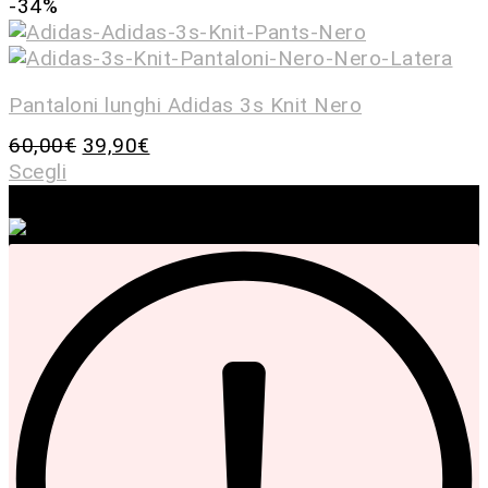
-34%
Pantaloni lunghi Adidas 3s Knit Nero
60,00
€
39,90
€
Scegli