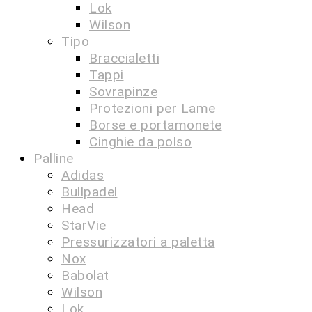
Lok
Wilson
Tipo
Braccialetti
Tappi
Sovrapinze
Protezioni per Lame
Borse e portamonete
Cinghie da polso
Palline
Adidas
Bullpadel
Head
StarVie
Pressurizzatori a paletta
Nox
Babolat
Wilson
Lok