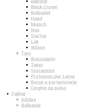
Babolat
Black Crown
Bullpadel
Head
Munich
Nox
StarVie
Lok
Wilson
Tipo
Braccialetti
Tappi
Sovrapinze
Protezioni per Lame
Borse e portamonete
Cinghie da polso
Palline
Adidas
Bullpadel