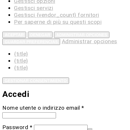
Gestisci opzioni
Gestisci servizi
Gestisci {vendor_count} fornitori
Per saperne di più su questi scopi
ACEPTAR
DENEGAR
ADMINISTRAR OPCIONES
Administrar opciones
GUARDAR PREFERENCIAS
{title}
{title}
{title}
GESTIONAR CONSENTIMIENTO
Accedi
Nome utente o indirizzo email
*
Password
*