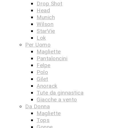
Drop Shot
Head
Munich
Wilson
StarVie
Lok
Per Uomo
Magliette
Pantaloncini
Felpe
Polo
Gilet
Anorack
Tute da ginnastica
Giacche a vento
Da Donna
Magliette
Tops
Gonne