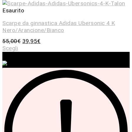
Esaurito
Scarpe da ginnastica Adidas Ubersonic 4 K
Nero/Arancione/Bianco
55,00
€
39,95
€
Scegli