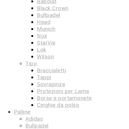
Babolat
Black Crown
Bullpadel
Head
Munich
Nox
StarVie
Lok
Wilson
Tipo
Braccialetti
Tappi
Sovrapinze
Protezioni per Lame
Borse e portamonete
Cinghie da polso
Palline
Adidas
Bullpadel