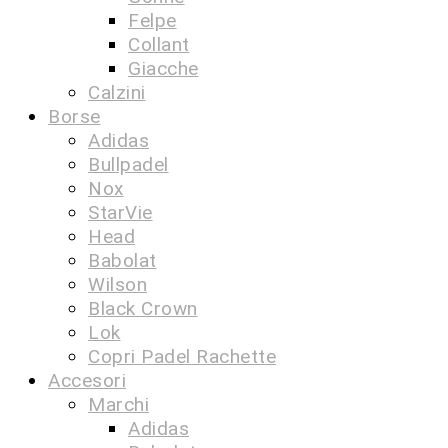
Felpe
Collant
Giacche
Calzini
Borse
Adidas
Bullpadel
Nox
StarVie
Head
Babolat
Wilson
Black Crown
Lok
Copri Padel Rachette
Accesori
Marchi
Adidas