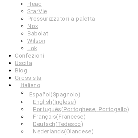
Head
StarVie
Pressurizzatori a paletta
Nox
Babolat
Wilson
Lok
Confezioni
Uscita
Blog
Grossista
Italiano
Español
(
Spagnolo
)
English
(
Inglese
)
Português
(
Portoghese, Portogallo
)
Français
(
Francese
)
Deutsch
(
Tedesco
)
Nederlands
(
Olandese
)