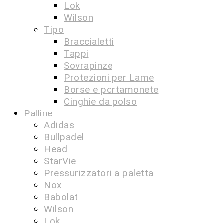
Lok
Wilson
Tipo
Braccialetti
Tappi
Sovrapinze
Protezioni per Lame
Borse e portamonete
Cinghie da polso
Palline
Adidas
Bullpadel
Head
StarVie
Pressurizzatori a paletta
Nox
Babolat
Wilson
Lok