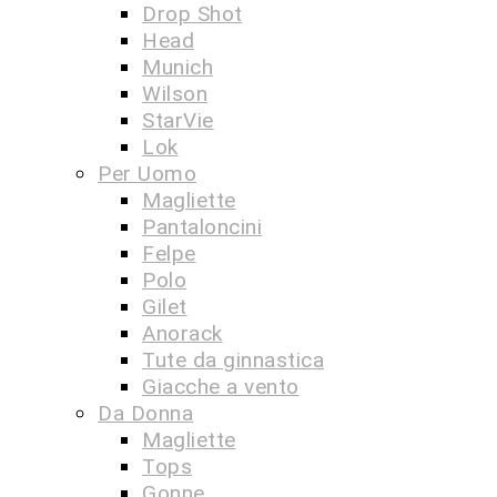
Drop Shot
Head
Munich
Wilson
StarVie
Lok
Per Uomo
Magliette
Pantaloncini
Felpe
Polo
Gilet
Anorack
Tute da ginnastica
Giacche a vento
Da Donna
Magliette
Tops
Gonne