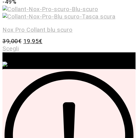
-49%
Nox Pro Collant blu scuro
39,00
€
19,95
€
Scegli