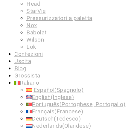
Head
StarVie
Pressurizzatori a paletta
Nox
Babolat
Wilson
Lok
Confezioni
Uscita
Blog
Grossista
Italiano
Español
(
Spagnolo
)
English
(
Inglese
)
Português
(
Portoghese, Portogallo
)
Français
(
Francese
)
Deutsch
(
Tedesco
)
Nederlands
(
Olandese
)