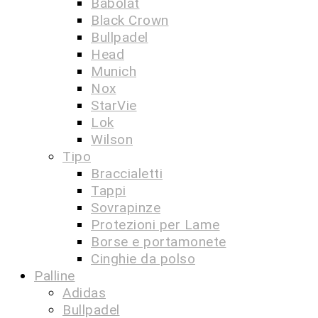
Babolat
Black Crown
Bullpadel
Head
Munich
Nox
StarVie
Lok
Wilson
Tipo
Braccialetti
Tappi
Sovrapinze
Protezioni per Lame
Borse e portamonete
Cinghie da polso
Palline
Adidas
Bullpadel