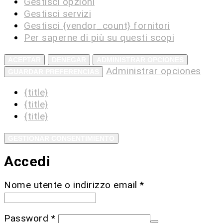
Gestisci opzioni
Gestisci servizi
Gestisci {vendor_count} fornitori
Per saperne di più su questi scopi
ACEPTAR
DENEGAR
ADMINISTRAR OPCIONES
Administrar opciones
GUARDAR PREFERENCIAS
{title}
{title}
{title}
GESTIONAR CONSENTIMIENTO
Accedi
Nome utente o indirizzo email
*
Password
*