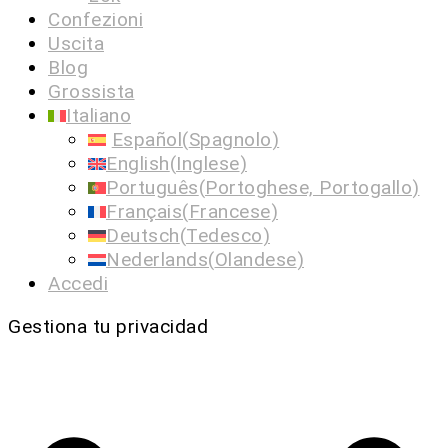
Confezioni
Uscita
Blog
Grossista
Italiano
Español
(
Spagnolo
)
English
(
Inglese
)
Português
(
Portoghese, Portogallo
)
Français
(
Francese
)
Deutsch
(
Tedesco
)
Nederlands
(
Olandese
)
Accedi
Gestiona tu privacidad