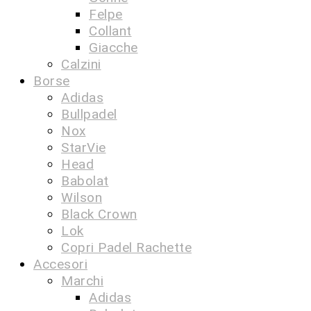
Felpe
Collant
Giacche
Calzini
Borse
Adidas
Bullpadel
Nox
StarVie
Head
Babolat
Wilson
Black Crown
Lok
Copri Padel Rachette
Accesori
Marchi
Adidas