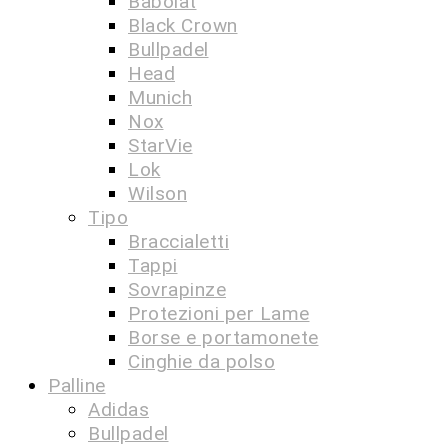
Babolat
Black Crown
Bullpadel
Head
Munich
Nox
StarVie
Lok
Wilson
Tipo
Braccialetti
Tappi
Sovrapinze
Protezioni per Lame
Borse e portamonete
Cinghie da polso
Palline
Adidas
Bullpadel