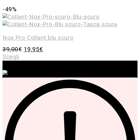
-49%
Nox Pro Collant blu scuro
39,00
€
19,95
€
Scegli