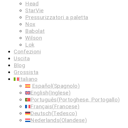
Head
StarVie
Pressurizzatori a paletta
Nox
Babolat
Wilson
Lok
Confezioni
Uscita
Blog
Grossista
Italiano
Español
(
Spagnolo
)
English
(
Inglese
)
Português
(
Portoghese, Portogallo
)
Français
(
Francese
)
Deutsch
(
Tedesco
)
Nederlands
(
Olandese
)