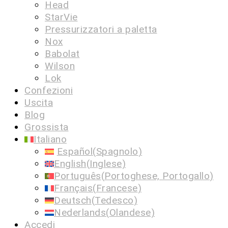
Head
StarVie
Pressurizzatori a paletta
Nox
Babolat
Wilson
Lok
Confezioni
Uscita
Blog
Grossista
Italiano
Español
(
Spagnolo
)
English
(
Inglese
)
Português
(
Portoghese, Portogallo
)
Français
(
Francese
)
Deutsch
(
Tedesco
)
Nederlands
(
Olandese
)
Accedi