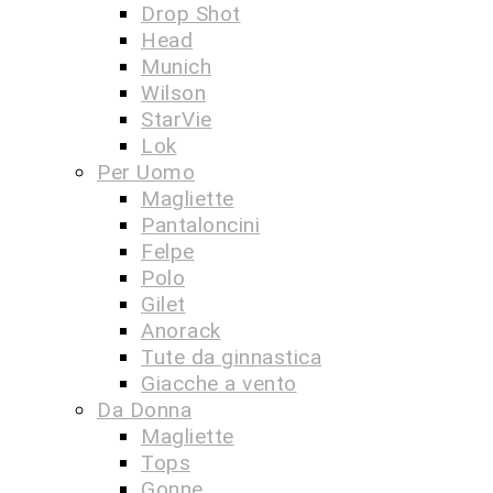
Drop Shot
Head
Munich
Wilson
StarVie
Lok
Per Uomo
Magliette
Pantaloncini
Felpe
Polo
Gilet
Anorack
Tute da ginnastica
Giacche a vento
Da Donna
Magliette
Tops
Gonne