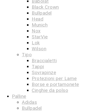
Babolat
Black Crown
Bullpadel
Head
Munich
Nox
StarVie
Lok
Wilson
Tipo
Braccialetti
Tappi
Sovrapinze
Protezioni per Lame
Borse e portamonete
Cinghie da polso
Palline
Adidas
Bullpadel