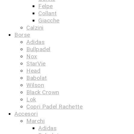
Felpe
Collant
Giacche
Calzini
Borse
Adidas
Bullpadel
Nox
StarVie
Head
Babolat
Wilson
Black Crown
Lok
Copri Padel Rachette
Accesori
Marchi
Adidas