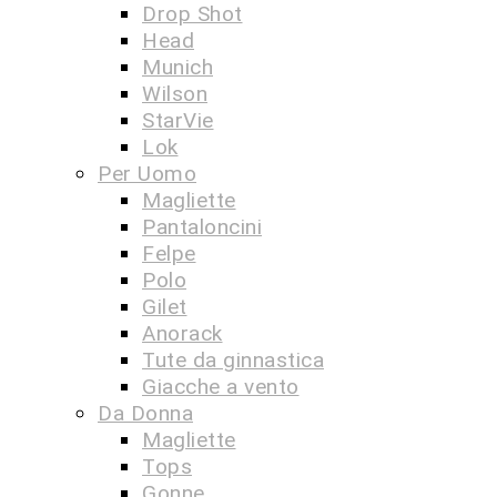
Drop Shot
Head
Munich
Wilson
StarVie
Lok
Per Uomo
Magliette
Pantaloncini
Felpe
Polo
Gilet
Anorack
Tute da ginnastica
Giacche a vento
Da Donna
Magliette
Tops
Gonne