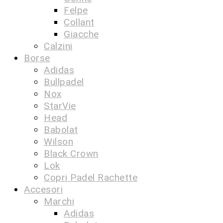
Felpe
Collant
Giacche
Calzini
Borse
Adidas
Bullpadel
Nox
StarVie
Head
Babolat
Wilson
Black Crown
Lok
Copri Padel Rachette
Accesori
Marchi
Adidas