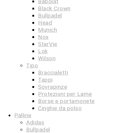
Babolat
Black Crown
Bullpadel
Head
Munich
Nox
StarVie
Lok
Wilson
Tipo
Braccialetti
Tappi
Sovrapinze
Protezioni per Lame
Borse e portamonete
Cinghie da polso
Palline
Adidas
Bullpadel