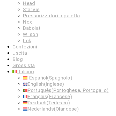
Head
StarVie
Pressurizzatori a paletta
Nox
Babolat
Wilson
Lok
Confezioni
Uscita
Blog
Grossista
Italiano
Español
(
Spagnolo
)
English
(
Inglese
)
Português
(
Portoghese, Portogallo
)
Français
(
Francese
)
Deutsch
(
Tedesco
)
Nederlands
(
Olandese
)