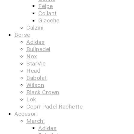
Felpe
Collant
Giacche
Calzini
Borse
Adidas
Bullpadel
Nox
StarVie
Head
Babolat
Wilson
Black Crown
Lok
Copri Padel Rachette
Accesori
Marchi
Adidas