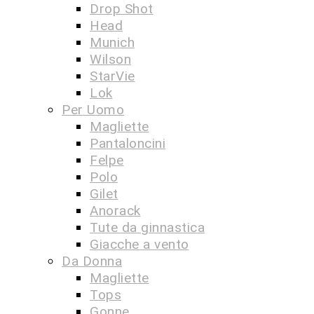
Drop Shot
Head
Munich
Wilson
StarVie
Lok
Per Uomo
Magliette
Pantaloncini
Felpe
Polo
Gilet
Anorack
Tute da ginnastica
Giacche a vento
Da Donna
Magliette
Tops
Gonne