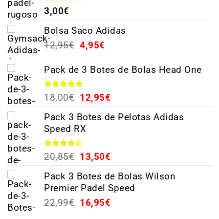
Valorado
3,00
€
con
4.38
de 5
Bolsa Saco Adidas
12,95
€
4,95
€
Pack de 3 Botes de Bolas Head One
Valorado
18,00
€
12,95
€
con
5.00
de 5
Pack 3 Botes de Pelotas Adidas
Speed RX
Valorado
20,85
€
13,50
€
con
4.44
de 5
Pack 3 Botes de Bolas Wilson
Premier Padel Speed
22,99
€
16,95
€