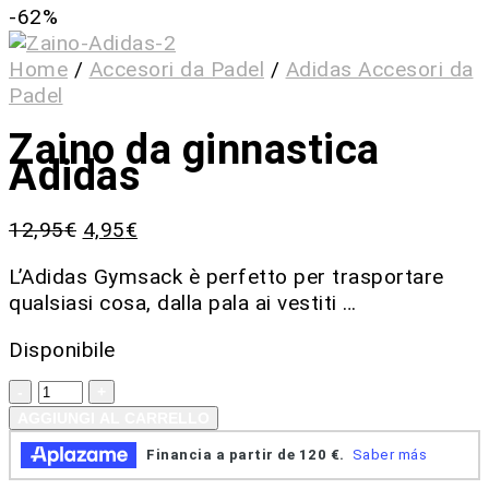
-62%
Home
/
Accesori da Padel
/
Adidas Accesori da
Padel
Zaino da ginnastica
Adidas
12,95
€
4,95
€
L’Adidas Gymsack è perfetto per trasportare
qualsiasi cosa, dalla pala ai vestiti …
Disponibile
AGGIUNGI AL CARRELLO