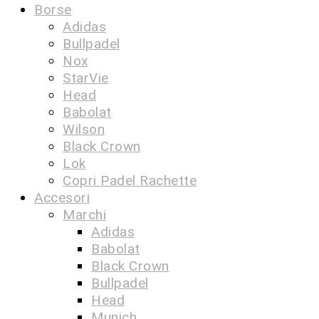
Borse
Adidas
Bullpadel
Nox
StarVie
Head
Babolat
Wilson
Black Crown
Lok
Copri Padel Rachette
Accesori
Marchi
Adidas
Babolat
Black Crown
Bullpadel
Head
Munich