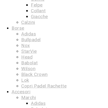
Felpe
Collant
Giacche
Calzini
Borse
Adidas
Bullpadel
Nox
StarVie
Head
Babolat
Wilson
Black Crown
Lok
Copri Padel Rachette
Accesori
Marchi
Adidas