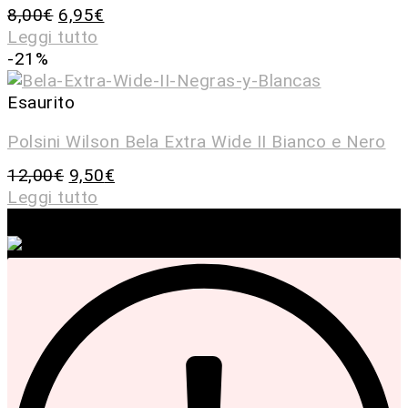
8,00
€
6,95
€
Leggi tutto
-21%
Esaurito
Polsini Wilson Bela Extra Wide II Bianco e Nero
12,00
€
9,50
€
Leggi tutto