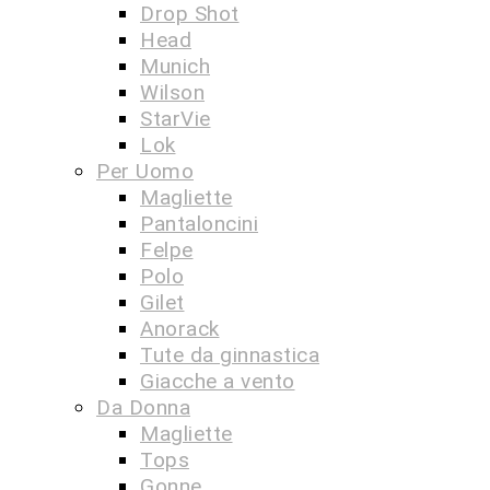
Drop Shot
Head
Munich
Wilson
StarVie
Lok
Per Uomo
Magliette
Pantaloncini
Felpe
Polo
Gilet
Anorack
Tute da ginnastica
Giacche a vento
Da Donna
Magliette
Tops
Gonne