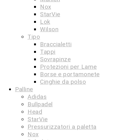
Nox
StarVie
Lok
Wilson
Tipo
Braccialetti
Tappi
Sovrapinze
Protezioni per Lame
Borse e portamonete
Cinghie da polso
Palline
Adidas
Bullpadel
Head
StarVie
Pressurizzatori a paletta
Nox