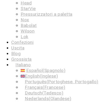
Head
StarVie
Pressurizzatori a paletta
Nox
Babolat
Wilson
Lok
Confezioni
Uscita
Blog
Grossista
Italiano
Español
(
Spagnolo
)
English
(
Inglese
)
Português
(
Portoghese, Portogallo
)
Français
(
Francese
)
Deutsch
(
Tedesco
)
Nederlands
(
Olandese
)