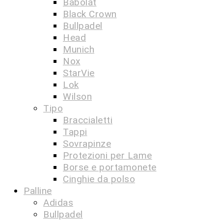
Babolat
Black Crown
Bullpadel
Head
Munich
Nox
StarVie
Lok
Wilson
Tipo
Braccialetti
Tappi
Sovrapinze
Protezioni per Lame
Borse e portamonete
Cinghie da polso
Palline
Adidas
Bullpadel