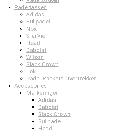
Padelsokken
Padeltassen
Adidas
Bullpadel
Nox
StarVie
Head
Babolat
Wilson
Black Crown
Lok
Padel Rackets Overtrekken
Accessoires
Markeringen
Adidas
Babolat
Black Crown
Bullpadel
Head