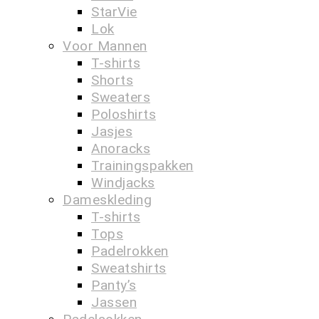
StarVie
Lok
Voor Mannen
T-shirts
Shorts
Sweaters
Poloshirts
Jasjes
Anoracks
Trainingspakken
Windjacks
Dameskleding
T-shirts
Tops
Padelrokken
Sweatshirts
Panty’s
Jassen