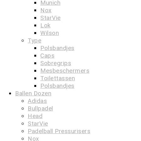
Munich
Nox
StarVie
Lok
Wilson
Type
Polsbandjes
Caps
Sobregrips
Mesbeschermers
Toilettassen
Polsbandjes
Ballen Dozen
Adidas
Bullpadel
Head
StarVie
Padelball Pressurisers
Nox