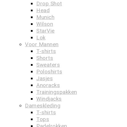
Drop Shot
Head
Munich
Wilson
StarVie
Lok
Voor Mannen
T-shirts
Shorts
Sweaters
Poloshirts
Jasjes
Anoracks
Trainingspakken
Windjacks
Dameskleding
T-shirts
Tops
Padelrokken