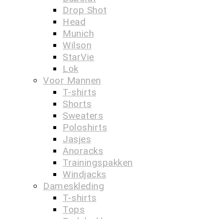
Drop Shot
Head
Munich
Wilson
StarVie
Lok
Voor Mannen
T-shirts
Shorts
Sweaters
Poloshirts
Jasjes
Anoracks
Trainingspakken
Windjacks
Dameskleding
T-shirts
Tops