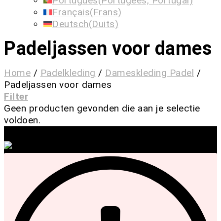
Português
(
Portugees, Portugal
)
Français
(
Frans
)
Deutsch
(
Duits
)
Padeljassen voor dames
Home
/
Padelkleding
/
Dameskleding Padel
/
Padeljassen voor dames
Filter
Geen producten gevonden die aan je selectie
voldoen.