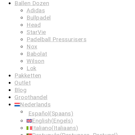
Ballen Dozen
Adidas
Bullpadel
Head
StarVie
Padelball Pressurisers
Nox
Babolat
Wilson
Lok
Pakketten
Outlet
Blog
Groothandel
Nederlands
Español
(
Spaans
)
English
(
Engels
)
Italiano
(
Italiaans
)