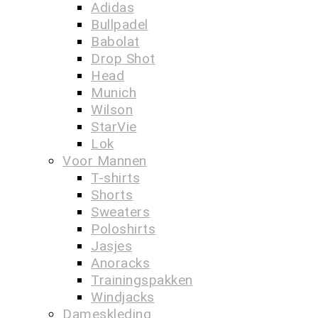
Adidas
Bullpadel
Babolat
Drop Shot
Head
Munich
Wilson
StarVie
Lok
Voor Mannen
T-shirts
Shorts
Sweaters
Poloshirts
Jasjes
Anoracks
Trainingspakken
Windjacks
Dameskleding