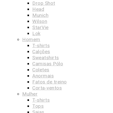
Drop Shot
Head
Munich
Wilson
StarVie
Lok
Homem
T-shirts
Calções
Sweatshirts
Camisas Pólo
Coletes
Anormais
Fatos de treino
Corta-ventos
Mulher
T-shirts
Tops
Saias