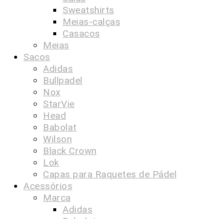
Sweatshirts
Meias-calças
Casacos
Meias
Sacos
Adidas
Bullpadel
Nox
StarVie
Head
Babolat
Wilson
Black Crown
Lok
Capas para Raquetes de Pádel
Acessórios
Marca
Adidas