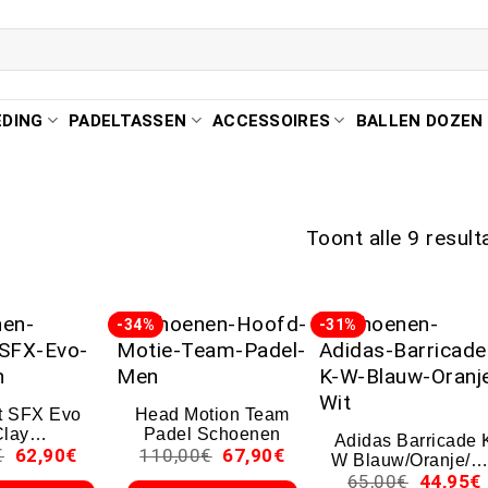
EDING
PADELTASSEN
ACCESSOIRES
BALLEN DOZEN
Toont alle 9 result
-34%
-31%
t SFX Evo
Head Motion Team
Clay
Padel Schoenen
Adidas Barricade 
€
62,90
€
110,00
€
67,90
€
schoenen
W Blauw/Oranje/Wi
65,00
€
44,95
€
Sneakers