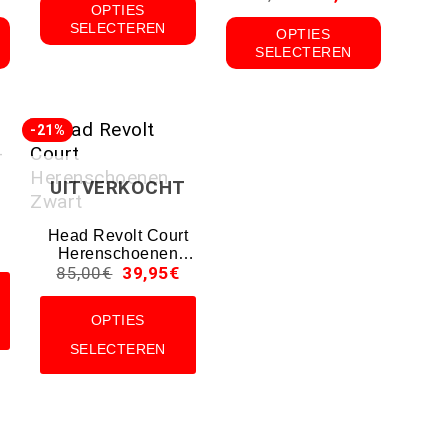
OPTIES
Donkerblauw
SELECTEREN
OPTIES
SELECTEREN
-21%
UITVERKOCHT
Head Revolt Court
n
Herenschoenen
85,00
€
39,95
€
Zwart
OPTIES
SELECTEREN