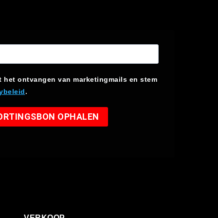
t het ontvangen van marketingmails en stem
ybeleid
.
KORTINGSBON OPHALEN
VERKOOP