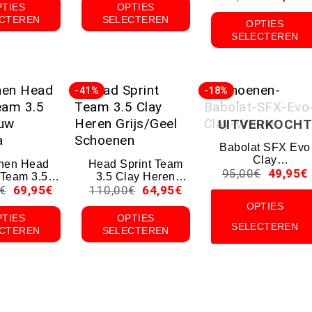
PTIES
OPTIES
CTEREN
SELECTEREN
OPTIES
SELECTEREN
-41%
-18%
UITVERKOCHT
Babolat SFX Evo
Clay
nen Head
Head Sprint Team
95,00
€
49,95
€
Vrouwenschoene
 Team 3.5
3.5 Clay Heren
€
69,95
€
110,00
€
64,95
€
y Vrouw
Grijs/Geel
t/Aqua
Schoenen
OPTIES
PTIES
OPTIES
SELECTEREN
CTEREN
SELECTEREN