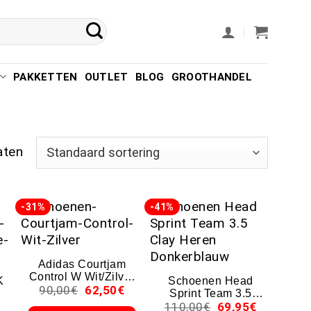
PAKKETTEN
OUTLET
BLOG
GROOTHANDEL
aten
-31%
-41%
Adidas Courtjam
Control W Wit/Zilver
K
Schoenen Head
90,00
€
62,50
€
Schoenen 2024
t
Sprint Team 3.5
110,00
€
69,95
€
Clay Heren