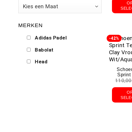
O
SELE
MERKEN
Adidas Padel
-42%
Babolat
Head
Schoe
Sprint
110,00
Cla
Wi
O
SELE