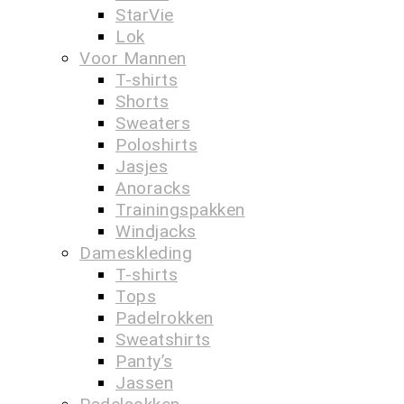
StarVie
Lok
Voor Mannen
T-shirts
Shorts
Sweaters
Poloshirts
Jasjes
Anoracks
Trainingspakken
Windjacks
Dameskleding
T-shirts
Tops
Padelrokken
Sweatshirts
Panty’s
Jassen