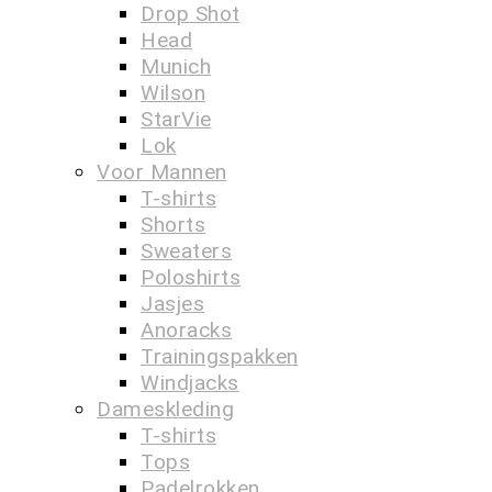
Drop Shot
Head
Munich
Wilson
StarVie
Lok
Voor Mannen
T-shirts
Shorts
Sweaters
Poloshirts
Jasjes
Anoracks
Trainingspakken
Windjacks
Dameskleding
T-shirts
Tops
Padelrokken