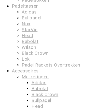
Padelsokken
Padeltassen
Adidas
Bullpadel
Nox
StarVie
Head
Babolat
Wilson
Black Crown
Lok
Padel Rackets Overtrekken
Accessoires
Markeringen
Adidas
Babolat
Black Crown
Bullpadel
Head