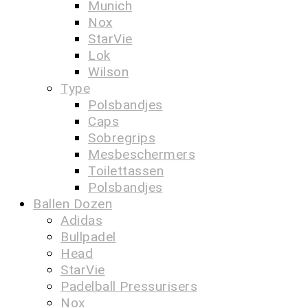
Munich
Nox
StarVie
Lok
Wilson
Type
Polsbandjes
Caps
Sobregrips
Mesbeschermers
Toilettassen
Polsbandjes
Ballen Dozen
Adidas
Bullpadel
Head
StarVie
Padelball Pressurisers
Nox