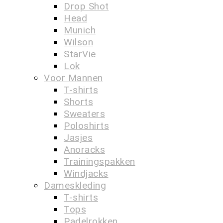
Drop Shot
Head
Munich
Wilson
StarVie
Lok
Voor Mannen
T-shirts
Shorts
Sweaters
Poloshirts
Jasjes
Anoracks
Trainingspakken
Windjacks
Dameskleding
T-shirts
Tops
Padelrokken