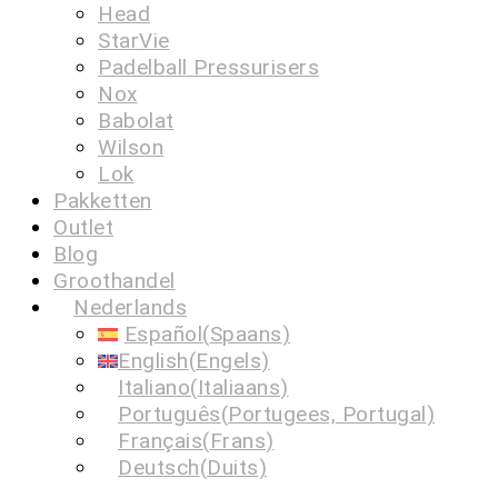
Head
StarVie
Padelball Pressurisers
Nox
Babolat
Wilson
Lok
Pakketten
Outlet
Blog
Groothandel
Nederlands
Español
(
Spaans
)
English
(
Engels
)
Italiano
(
Italiaans
)
Português
(
Portugees, Portugal
)
Français
(
Frans
)
Deutsch
(
Duits
)