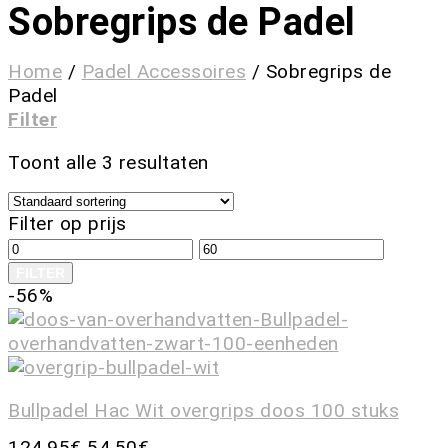
Sobregrips de Padel
Home
/
Padel Accessoires
/
Sobregrips de
Padel
Filter
Toont alle 3 resultaten
Filter op prijs
FILTER
-56%
Bullpadel Hac Wit overgrips doos 100 stuks
124,95
€
54,50
€