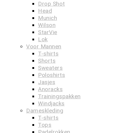
Drop Shot
Head
Munich
Wilson
StarVie
Lok
Voor Mannen
T-shirts
Shorts
Sweaters
Poloshirts
Jasjes
Anoracks
Trainingspakken
Windjacks
Dameskleding
T-shirts
Tops
Padelrokken