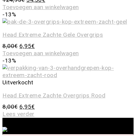
Toevoegen aan winkelwagen
-13%
Head Extreme Zachte Gele Overgrips
8,00
€
6,95
€
Toevoegen aan winkelwagen
-13%
Uitverkocht
Head Extreme Zachte Overgrips Rood
8,00
€
6,95
€
Lees verder