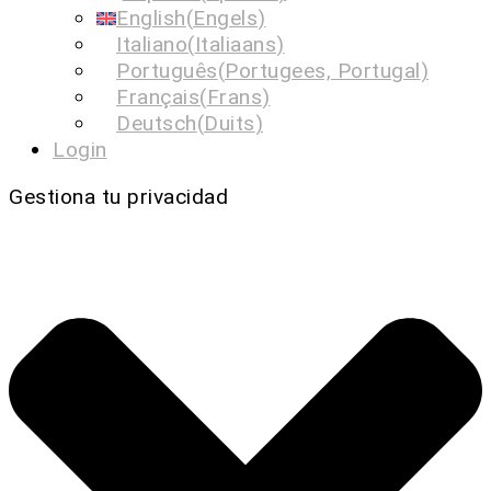
English
(
Engels
)
Italiano
(
Italiaans
)
Português
(
Portugees, Portugal
)
Français
(
Frans
)
Deutsch
(
Duits
)
Login
Gestiona tu privacidad