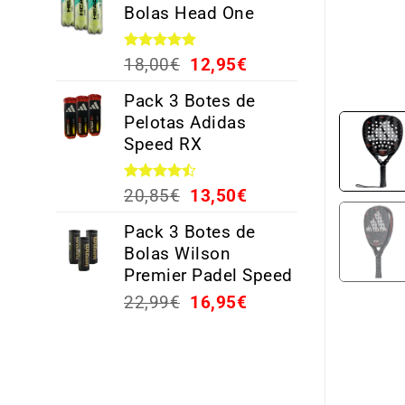
Bolas Head One
Valorado
18,00
€
12,95
€
con
5.00
de 5
Pack 3 Botes de
Pelotas Adidas
Speed RX
Valorado
20,85
€
13,50
€
con
4.44
de 5
Pack 3 Botes de
Bolas Wilson
Premier Padel Speed
22,99
€
16,95
€