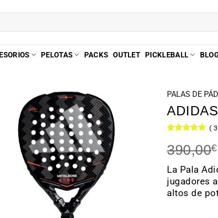
ESORIOS
PELOTAS
PACKS
OUTLET
PICKLEBALL
BLO
PALAS DE PÁ
ADIDAS
3
Valorado
2
390,00
€
con
5
de 5
en base a
valoraciones
La Pala Adi
de clientes
jugadores 
altos de po
Hay existenci