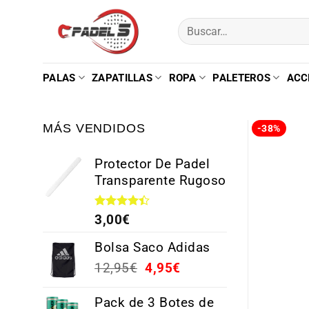
PALAS
ZAPATILLAS
ROPA
PALETEROS
ACC
MÁS VENDIDOS
-38%
Protector De Padel
Transparente Rugoso
Valorado
3,00
€
con
4.38
de 5
Bolsa Saco Adidas
12,95
€
4,95
€
Pack de 3 Botes de