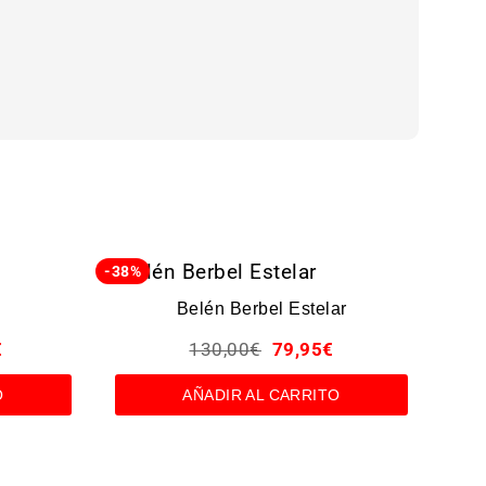
-38%
-43%
Belén Berbel Estelar
€
130,00
€
79,95
€
O
AÑADIR AL CARRITO