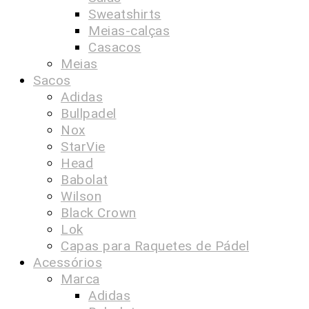
Sweatshirts
Meias-calças
Casacos
Meias
Sacos
Adidas
Bullpadel
Nox
StarVie
Head
Babolat
Wilson
Black Crown
Lok
Capas para Raquetes de Pádel
Acessórios
Marca
Adidas