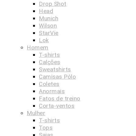
Drop Shot
Head
Munich
Wilson
StarVie
Lok
Homem
T-shirts
Calções
Sweatshirts
Camisas Pólo
Coletes
Anormais
Fatos de treino
Corta-ventos
Mulher
T-shirts
Tops
Saias