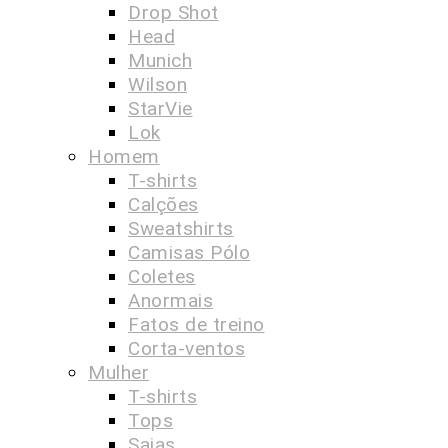
Drop Shot
Head
Munich
Wilson
StarVie
Lok
Homem
T-shirts
Calções
Sweatshirts
Camisas Pólo
Coletes
Anormais
Fatos de treino
Corta-ventos
Mulher
T-shirts
Tops
Saias