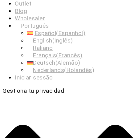
Outlet
Blog
Wholesaler
Português
Español
(
Espanhol
)
English
(
Inglês
)
Italiano
Français
(
Francês
)
Deutsch
(
Alemão
)
Nederlands
(
Holandês
)
Iniciar sessão
Gestiona tu privacidad