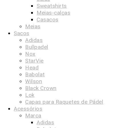
Sweatshirts
Meias-calças
Casacos
Meias
Sacos
Adidas
Bullpadel
Nox
StarVie
Head
Babolat
Wilson
Black Crown
Lok
Capas para Raquetes de Pádel
Acessórios
Marca
Adidas