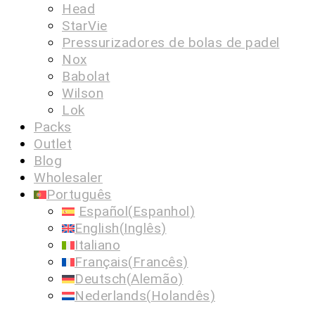
Head
StarVie
Pressurizadores de bolas de padel
Nox
Babolat
Wilson
Lok
Packs
Outlet
Blog
Wholesaler
Português
Español
(
Espanhol
)
English
(
Inglês
)
Italiano
Français
(
Francês
)
Deutsch
(
Alemão
)
Nederlands
(
Holandês
)