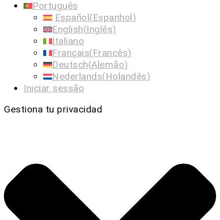
Português
Español
(
Espanhol
)
English
(
Inglês
)
Italiano
Français
(
Francês
)
Deutsch
(
Alemão
)
Nederlands
(
Holandês
)
Iniciar sessão
Gestiona tu privacidad