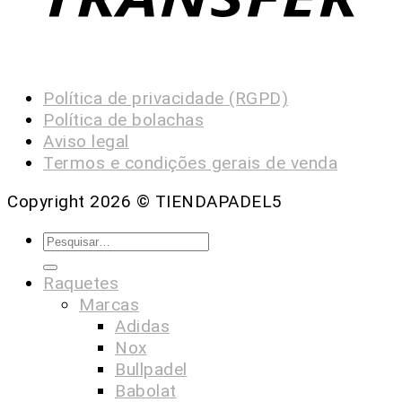
Política de privacidade (RGPD)
Política de bolachas
Aviso legal
Termos e condições gerais de venda
Copyright 2026 ©
TIENDAPADEL5
Raquetes
Marcas
Adidas
Nox
Bullpadel
Babolat