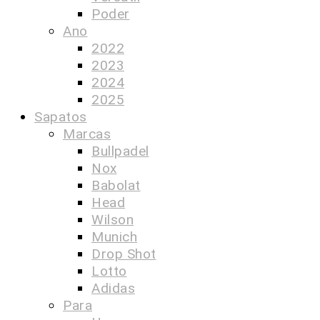
Poder
Ano
2022
2023
2024
2025
Sapatos
Marcas
Bullpadel
Nox
Babolat
Head
Wilson
Munich
Drop Shot
Lotto
Adidas
Para