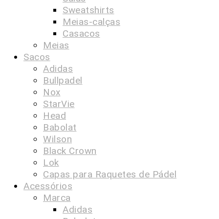
Sweatshirts
Meias-calças
Casacos
Meias
Sacos
Adidas
Bullpadel
Nox
StarVie
Head
Babolat
Wilson
Black Crown
Lok
Capas para Raquetes de Pádel
Acessórios
Marca
Adidas