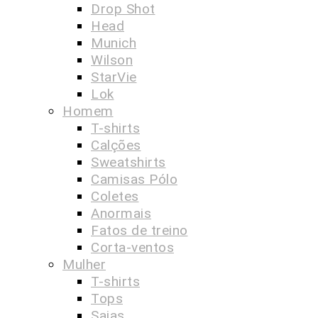
Drop Shot
Head
Munich
Wilson
StarVie
Lok
Homem
T-shirts
Calções
Sweatshirts
Camisas Pólo
Coletes
Anormais
Fatos de treino
Corta-ventos
Mulher
T-shirts
Tops
Saias