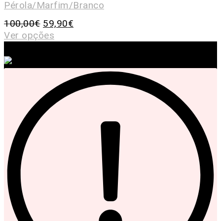
Pérola/Marfim/Branco
100,00
€
59,90
€
Ver opções