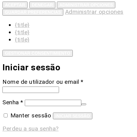
ACEPTAR
DENEGAR
ADMINISTRAR OPCIONES
Administrar opciones
GUARDAR PREFERENCIAS
{title}
{title}
{title}
GESTIONAR CONSENTIMIENTO
Iniciar sessão
Nome de utilizador ou email
*
Senha
*
Manter sessão
INICIAR SESSÃO
Perdeu a sua senha?