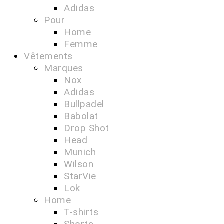
Adidas
Pour
Home
Femme
Vêtements
Marques
Nox
Adidas
Bullpadel
Babolat
Drop Shot
Head
Munich
Wilson
StarVie
Lok
Home
T-shirts