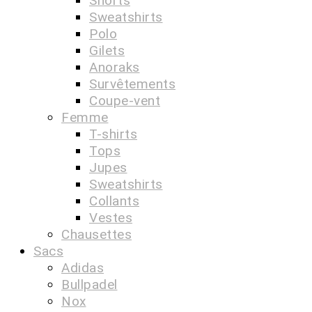
Shorts
Sweatshirts
Polo
Gilets
Anoraks
Survêtements
Coupe-vent
Femme
T-shirts
Tops
Jupes
Sweatshirts
Collants
Vestes
Chausettes
Sacs
Adidas
Bullpadel
Nox