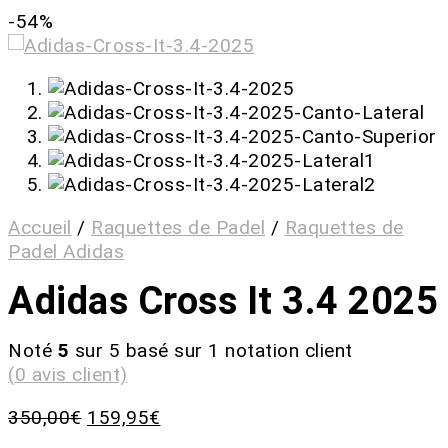
-54%
Accueil
/
Raquettes de Padel
/
Raquettes de
Padel Adidas
Adidas Cross It 3.4 2025
Noté
5
sur 5 basé sur
1
notation client
(
0
avis client)
350,00
€
159,95
€