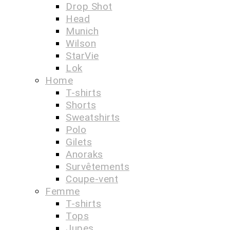
Drop Shot
Head
Munich
Wilson
StarVie
Lok
Home
T-shirts
Shorts
Sweatshirts
Polo
Gilets
Anoraks
Survêtements
Coupe-vent
Femme
T-shirts
Tops
Jupes